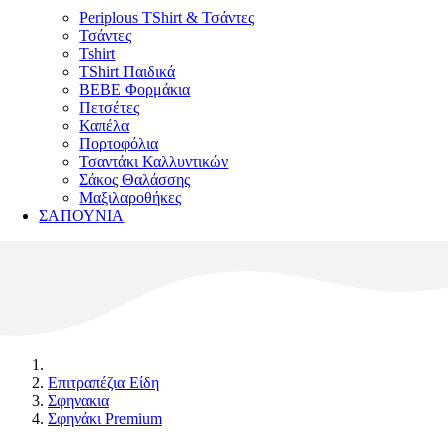
Periplous TShirt & Τσάντες
Τσάντες
Tshirt
TShirt Παιδικά
ΒΕΒΕ Φορμάκια
Πετσέτες
Καπέλα
Πορτοφόλια
Τσαντάκι Καλλυντικών
Σάκος Θαλάσσης
Μαξιλαροθήκες
ΣΑΠΟΥΝΙΑ
Επιτραπέζια Είδη
Σφηνακια
Σφηνάκι Premium