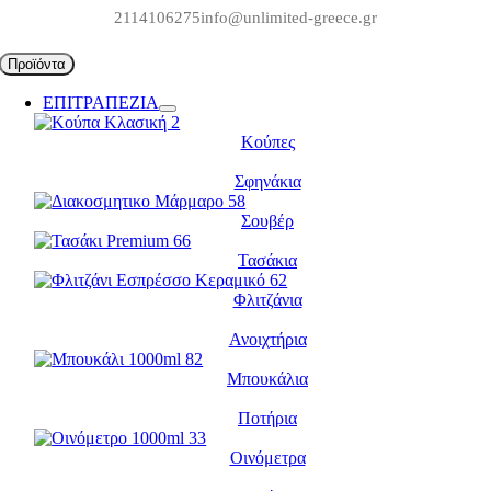
Μετάβαση
2114106275
info@unlimited-greece.gr
στο
περιεχόμενο
Προϊόντα
ΕΠΙΤΡΑΠΕΖΙΑ
Κούπες
Σφηνάκια
Σουβέρ
Τασάκια
Φλιτζάνια
Ανοιχτήρια
Μπουκάλια
Ποτήρια
Οινόμετρα