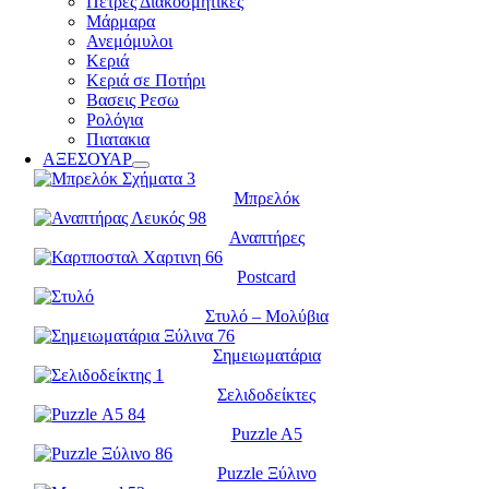
Πέτρες Διακοσμητικές
Μάρμαρα
Ανεμόμυλοι
Κεριά
Κεριά σε Ποτήρι
Βασεις Ρεσω
Ρολόγια
Πιατακια
ΑΞΕΣΟΥΑΡ
Μπρελόκ
Αναπτήρες
Postcard
Στυλό – Μολύβια
Σημειωματάρια
Σελιδοδείκτες
Puzzle A5
Puzzle Ξύλινο