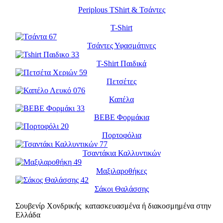
Periplous TShirt & Τσάντες
T-Shirt
Τσάντες Υφασμάτινες
T-Shirt Παιδικά
Πετσέτες
Καπέλα
BEBE Φορμάκια
Πορτοφόλια
Τσαντάκια Καλλυντικών
Μαξιλαροθήκες
Σάκοι Θαλάσσης
Σουβενίρ Χονδρικής κατασκευασμένα ή διακοσμημένα στην
Ελλάδα