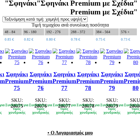
"Σφηνάκι
"Σφηνάκι Premium με Σχέδια"
Premium με Σχέδια"
Τιμή τεμαχίου ανά συνολικη ποσότητα
48 - 84
96 - 180
192 - 276
288 - 372
384 - 564
576 +
0.85
€
0.82
€
0.80
€
0.78
€
0.75
€
0.73
€
κι
Σφηνάκι
Σφηνάκι
Σφηνάκι
Σφηνάκι
Σφηνάκι
Σφην
um
Premium
Premium
Premium
Premium
Premium
Prem
75
76
77
78
79
80
SKU:
SKU:
SKU:
SKU:
SKU:
SKU
για
Συνδεθείτε για
28075
Συνδεθείτε για
28076
Συνδεθείτε για
28077
Συνδεθείτε για
28078
Συνδεθείτε για
28079
Συνδεθείτ
2808
τιμές
τιμές
τιμές
τιμές
τιμές
τιμές
ς
χονδρικής
χονδρικής
χονδρικής
χονδρικής
χονδρικής
χονδρι
• Ο Λογαριασμός μου