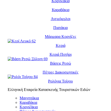
Κορνιζάκια
Καραβάκια
Ανεμόμυλοι
Πιατάκια
Μάρμαρα Κορνίζες
Κεριά
Κεριά Ποτήρι
Βάσεις Ρεσώ
Πέτρες Διακοσμητικές
Ρολόγια Τοίχου
Ελληνική Εταιρεία Κατασκευής Τουριστικών Ειδών
Μαγνητάκια
Καραβάκια
Κορνιζάκια