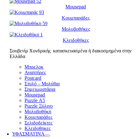
Mousepad
Κουμπαράδες
Μολυβοθήκες
Κλειδοθήκες
Σουβενίρ Χονδρικής κατασκευασμένα ή διακοσμημένα στην
Ελλάδα
Μπρελοκ
Αναπτήρες
Postcard
Στυλό – Μολύβια
Σημειωματάρια
Mousepad
Puzzle Α5
Puzzle Ξύλινο
Μολυβοθήκη
Κουμπαράδες
Σελιδοδείκτες
Κλειδοθηκες
ΥΦΑΣΜΑΤΙΝΑ