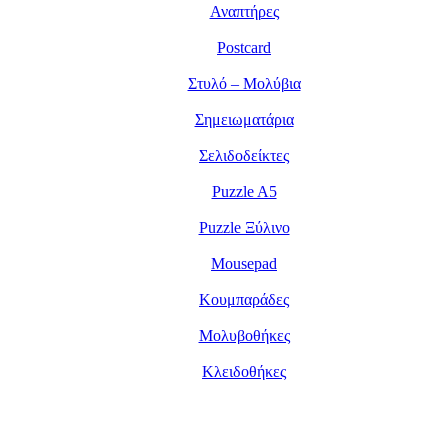
Αναπτήρες
Postcard
Στυλό – Μολύβια
Σημειωματάρια
Σελιδοδείκτες
Puzzle A5
Puzzle Ξύλινο
Mousepad
Κουμπαράδες
Μολυβοθήκες
Κλειδοθήκες