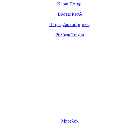
Κεριά Ποτήρι
Βάσεις Ρεσώ
Πέτρες Διακοσμητικές
Ρολόγια Τοίχου
Μπρελόκ