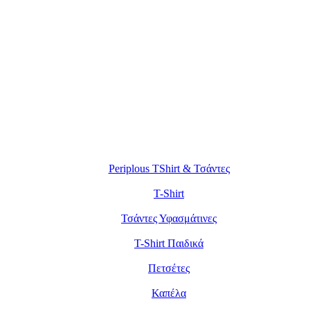
Periplous TShirt & Τσάντες
T-Shirt
Τσάντες Υφασμάτινες
T-Shirt Παιδικά
Πετσέτες
Καπέλα