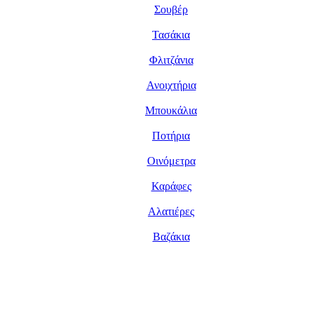
Σουβέρ
Τασάκια
Φλιτζάνια
Ανοιχτήρια
Μπουκάλια
Ποτήρια
Οινόμετρα
Καράφες
Αλατιέρες
Βαζάκια