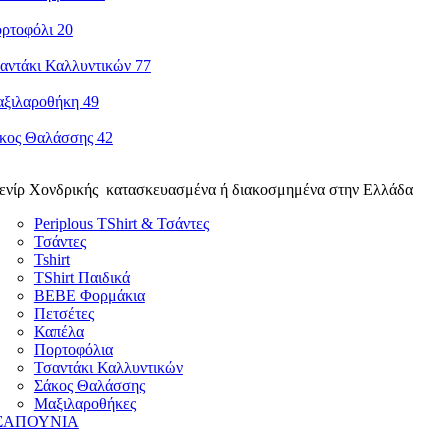
ενίρ Χονδρικής κατασκευασμένα ή διακοσμημένα στην Ελλάδα
Periplous TShirt & Τσάντες
Τσάντες
Tshirt
TShirt Παιδικά
ΒΕΒΕ Φορμάκια
Πετσέτες
Καπέλα
Πορτοφόλια
Τσαντάκι Καλλυντικών
Σάκος Θαλάσσης
Μαξιλαροθήκες
ΣΑΠΟΥΝΙΑ