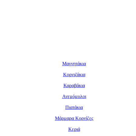
Μαγνητάκια
Κορνιζάκια
Καραβάκια
Ανεμόμυλοι
Πιατάκια
Μάρμαρα Κορνίζες
Κεριά