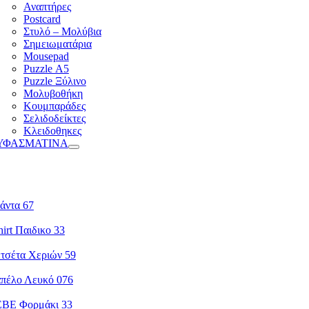
Αναπτήρες
Postcard
Στυλό – Μολύβια
Σημειωματάρια
Mousepad
Puzzle Α5
Puzzle Ξύλινο
Μολυβοθήκη
Κουμπαράδες
Σελιδοδείκτες
Κλειδοθηκες
ΥΦΑΣΜΑΤΙΝΑ