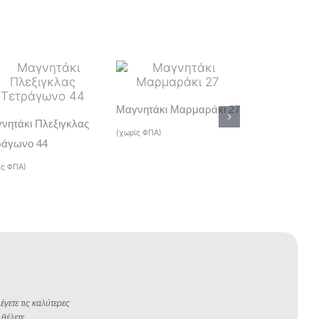
Μαγνητάκι Μαρμαράκι 27
Παιδικό Tshirt
νητάκι Πλεξιγκλας
006p
(χωρίς ΦΠΑ)
ράγωνο 44
(χωρίς ΦΠΑ)
ίς ΦΠΑ)
έγετε τις καλύτερες
θέλετε.