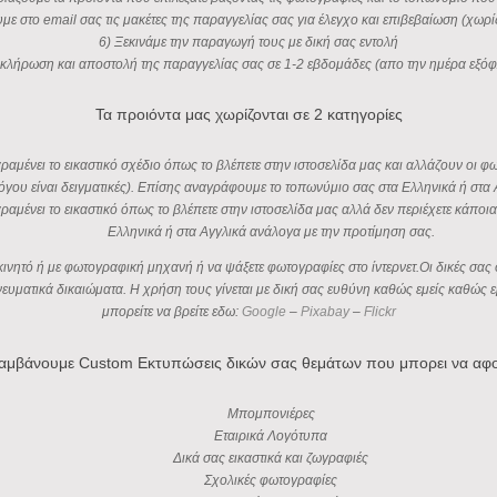
υμε στο email σας τις μακέτες της παραγγελίας σας για έλεγχο και επιβεβαίωση (χωρ
6) Ξεκινάμε την παραγωγή τους με δική σας εντολή
κλήρωση και αποστολή της παραγγελίας σας σε 1-2 εβδομάδες (απο την ημέρα εξό
Τα προιόντα μας χωρίζονται σε 2 κατηγορίες
αμένει το εικαστικό σχέδιο όπως το βλέπετε στην ιστοσελίδα μας και αλλάζουν οι 
όγου είναι δειγματικές). Επίσης αναγράφουμε το τοπωνύμιο σας στα Ελληνικά ή στα 
ραμένει το εικαστικό όπως το βλέπετε στην ιστοσελίδα μας αλλά δεν περιέχετε κάπ
Ελληνικά ή στα Αγγλικά ανάλογα με την προτίμηση σας.
ο κινητό ή με φωτογραφική μηχανή ή να ψάξετε φωτογραφίες στο ίντερνετ.Οι δικές 
πνευματικά δικαιώματα. Η χρήση τους γίνεται με δική σας ευθύνη καθώς εμείς καθώ
μπορείτε να βρείτε εδω:
Google
–
Pixabay
–
Flickr
αμβάνουμε Custom Εκτυπώσεις δικών σας θεμάτων που μπορει να αφ
Μπομπονιέρες
Εταιρικά Λογότυπα
Δικά σας εικαστικά και ζωγραφιές
Σχολικές φωτογραφίες