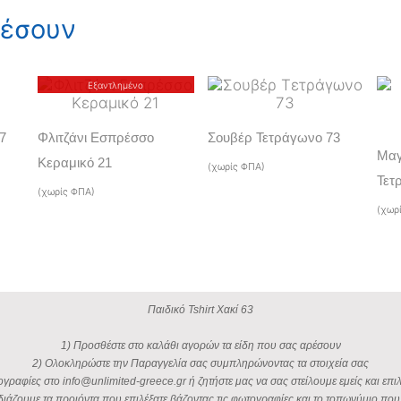
Χακί
ρέσουν
63
ποσότητα
Εξαντλημένο
7
Φλιτζάνι Εσπρέσσο
Σουβέρ Τετράγωνο 73
Μαγ
Κεραμικό 21
(χωρίς ΦΠΑ)
Τετ
(χωρίς ΦΠΑ)
(χωρ
Παιδικό Tshirt Χακί 63
1) Προσθέστε στο καλάθι αγορών τα είδη που σας αρέσουν
2) Ολοκληρώστε την Παραγγελία σας συμπληρώνοντας τα στοιχεία σας
ογραφίες στο info@unlimited-greece.gr ή ζητήστε μας να σας στείλουμε εμείς και επιλ
διάζουμε τα προιόντα που επιλέξατε βάζοντας τις φωτογραφίες και το τοπωνύμιο που 