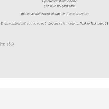
Προσωπικές Φωτογραφίες
ή ότι άλλο θελήσετε εσείς
Τουριστικά είδη Χονδρική απο την
Unlimited Greece
Επικοινωνήστε μαζί μας για να συζητήσουμε τις λεπτομέριες,
Παιδικό Tshirt Χακί 63
ίτε εδώ