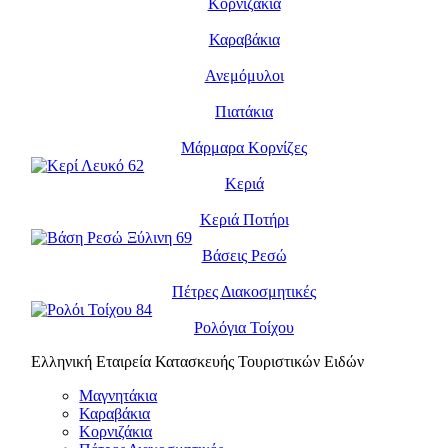
Κορνιζάκια
Καραβάκια
Ανεμόμυλοι
Πιατάκια
Μάρμαρα Κορνίζες
Κεριά
Κεριά Ποτήρι
Βάσεις Ρεσώ
Πέτρες Διακοσμητικές
Ρολόγια Τοίχου
Ελληνική Εταιρεία Κατασκευής Τουριστικών Ειδών
Μαγνητάκια
Καραβάκια
Κορνιζάκια