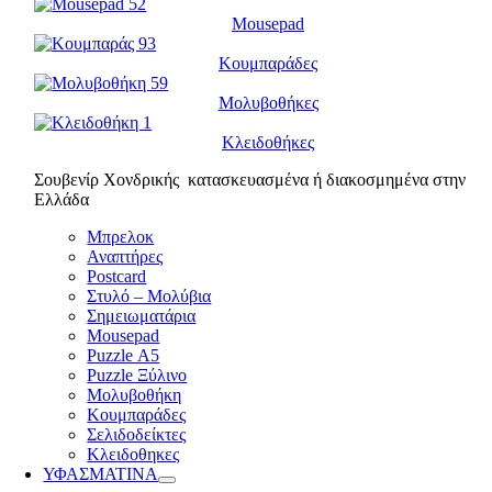
Mousepad
Κουμπαράδες
Μολυβοθήκες
Κλειδοθήκες
Σουβενίρ Χονδρικής κατασκευασμένα ή διακοσμημένα στην
Ελλάδα
Μπρελοκ
Αναπτήρες
Postcard
Στυλό – Μολύβια
Σημειωματάρια
Mousepad
Puzzle Α5
Puzzle Ξύλινο
Μολυβοθήκη
Κουμπαράδες
Σελιδοδείκτες
Κλειδοθηκες
ΥΦΑΣΜΑΤΙΝΑ