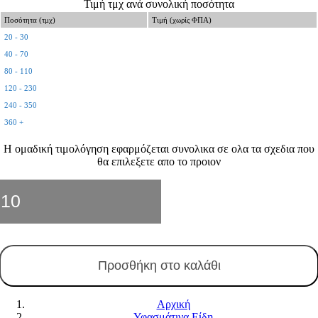
Τιμή τμχ ανά συνολική ποσότητα
Ποσότητα (τμχ)
Τιμή (χωρίς ΦΠΑ)
20 - 30
40 - 70
80 - 110
120 - 230
240 - 350
360 +
Η ομαδική τιμολόγηση εφαρμόζεται συνολικα σε ολα τα σχεδια που
θα επιλεξετε απο το προιον
Παιδικό
Tshirt
Μπλε
Navy
70
Προσθήκη στο καλάθι
ποσότητα
Αρχική
Υφασμάτινα Είδη