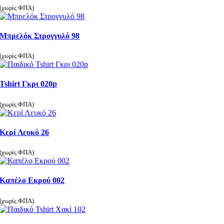
(χωρίς ΦΠΑ)
Μπρελόκ Στρογγυλό 98
(χωρίς ΦΠΑ)
Tshirt Γκρι 020p
(χωρίς ΦΠΑ)
Κερί Λευκό 26
(χωρίς ΦΠΑ)
Καπέλο Εκρού 002
(χωρίς ΦΠΑ)