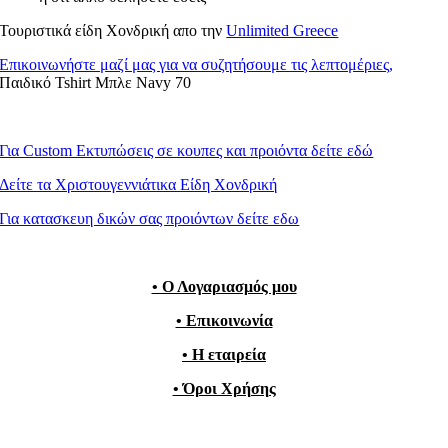
Τουριστικά είδη Χονδρική απο την
Unlimited Greece
Επικοινωνήστε μαζί μας για να συζητήσουμε τις λεπτομέριες,
Παιδικό Tshirt Μπλε Navy 70
Για Custom Εκτυπώσεις σε κουπες και προιόντα δείτε εδώ
Δείτε τα Χριστουγεννιάτικα Είδη Χονδρική
Για κατασκευη δικών σας προιόντων δείτε εδω
• Ο Λογαριασμός μου
• Επικοινωνία
• Η εταιρεία
• Όροι Χρήσης