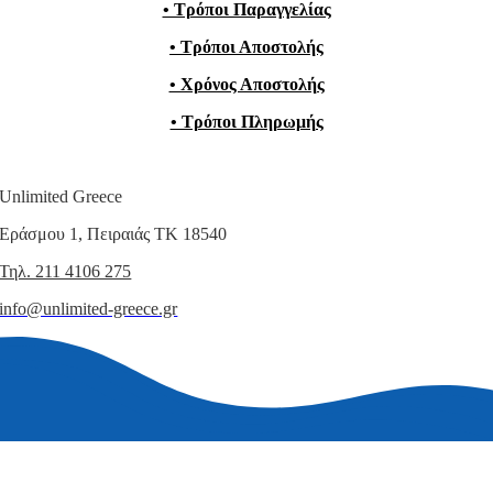
• Τρόποι Παραγγελίας
• Τρόποι Αποστολής
• Χρόνος Αποστολής
• Τρόποι Πληρωμής
Unlimited Greece
Εράσμου 1, Πειραιάς ΤΚ 18540
Τηλ. 211 4106 275
info@unlimited-greece.gr
© Copyright 2015 – 2026 | All Rights Reserved | Unlimited Greece |
Powered by UGdesign