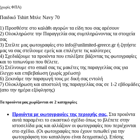
(χωρίς ΦΠΑ)
Παιδικό Tshirt Μπλε Navy 70
1) Προσθέστε στο καλάθι αγορών τα είδη που σας αρέσουν
2) Ολοκληρώστε την Παραγγελία σας συμπληρώνοντας τα στοιχεία
σας
3) Στείλτε μας φωτογραφίες στο info@unlimited-greece.gr ή ζητήστε
μας να σας στείλουμε εμείς και επιλέγετε τις καλύτερες
4) Σχεδιάζουμε τα προιόντα που επιλέξατε βάζοντας τις φωτογραφίες
και το τοπωνύμιο που θέλετε.
5) Στέλνουμε στο email σας τις μακέτες της παραγγελίας σας για
έλεγχο και επιβεβαίωση (χωρίς χρέωση)
6) Ξεκινάμε την παραγωγή τους με δική σας εντολή
7) Ολοκλήρωση και αποστολή της παραγγελίας σας σε 1-2 εβδομάδες
(απο την ημέρα εξόφλησης)
Τα προιόντα μας χωρίζονται σε 2 κατηγορίες
Προιόντα με φωτογραφίες της περιοχής σας.
Στα προιόντα
αυτά παραμένει το εικαστικό σχέδιο όπως το βλέπετε στην
ιστοσελίδα μας και αλλάζουν οι φωτογραφίες που περιέχονται
στο σχέδιο. (Οι φωτογραφίες που έχουν τυπωθεί για την
φωτογράφιση του καταλόγου είναι δειγματικές). Επίσης