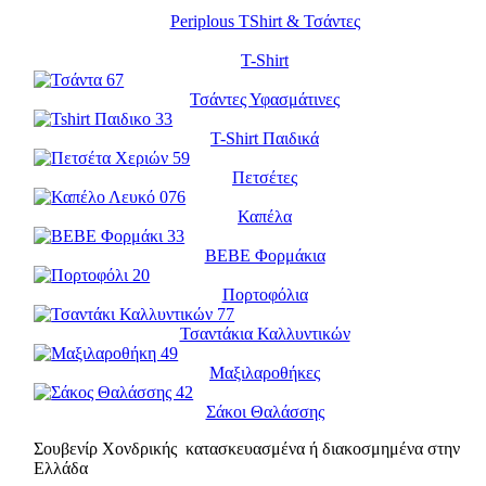
Periplous TShirt & Τσάντες
T-Shirt
Τσάντες Υφασμάτινες
T-Shirt Παιδικά
Πετσέτες
Καπέλα
BEBE Φορμάκια
Πορτοφόλια
Τσαντάκια Καλλυντικών
Μαξιλαροθήκες
Σάκοι Θαλάσσης
Σουβενίρ Χονδρικής κατασκευασμένα ή διακοσμημένα στην
Ελλάδα