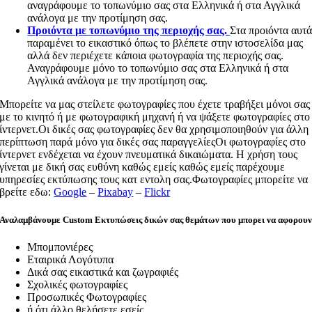
αναγράφουμε το τοπωνύμιο σας στα Ελληνικά ή στα Αγγλικά
ανάλογα με την προτίμηση σας.
Προιόντα με τοπωνύμιο της περιοχής σας.
Στα προιόντα αυτ
παραμένει το εικαστικό όπως το βλέπετε στην ιστοσελίδα μας
αλλά δεν περιέχετε κάποια φωτογραφία της περιοχής σας.
Αναγράφουμε μόνο το τοπωνύμιο σας στα Ελληνικά ή στα
Αγγλικά ανάλογα με την προτίμηση σας.
Μπορείτε να μας στείλετε φωτογραφίες που έχετε τραβήξει μόνοι σας
με το κινητό ή με φωτογραφική μηχανή ή να ψάξετε φωτογραφίες στο
ίντερνετ.Οι δικές σας φωτογραφίες δεν θα χρησιμοποιηθούν για άλλη
περίπτωση παρά μόνο για δικές σας παραγγελίεςΟι φωτογραφίες στο
ίντερνετ ενδέχεται να έχουν πνευματικά δικαιώματα. Η χρήση τους
γίνεται με δική σας ευθύνη καθώς εμείς καθώς εμείς παρέχουμε
υπηρεσίες εκτύπωσης τους κατ εντολη σας.Φωτογραφίες μπορείτε να
βρείτε εδω:
Google
–
Pixabay
–
Flickr
Αναλαμβάνουμε Custom Εκτυπώσεις δικών σας θεμάτων που μπορει να αφορου
Μπομπονιέρες
Εταιρικά Λογότυπα
Δικά σας εικαστικά και ζωγραφιές
Σχολικές φωτογραφίες
Προσωπικές Φωτογραφίες
ή ότι άλλο θελήσετε εσείς