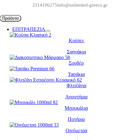
Μετάβαση
2114106275
info@unlimited-greece.gr
στο
περιεχόμενο
Προϊόντα
ΕΠΙΤΡΑΠΕΖΙΑ
Κούπες
Σφηνάκια
Σουβέρ
Τασάκια
Φλιτζάνια
Ανοιχτήρια
Μπουκάλια
Ποτήρια
Οινόμετρα