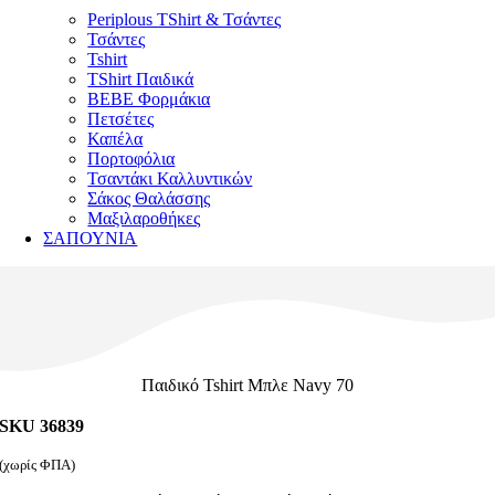
Periplous TShirt & Τσάντες
Τσάντες
Tshirt
TShirt Παιδικά
ΒΕΒΕ Φορμάκια
Πετσέτες
Καπέλα
Πορτοφόλια
Τσαντάκι Καλλυντικών
Σάκος Θαλάσσης
Μαξιλαροθήκες
ΣΑΠΟΥΝΙΑ
Παιδικό Tshirt Μπλε Navy 70
SKU 36839
(χωρίς ΦΠΑ)