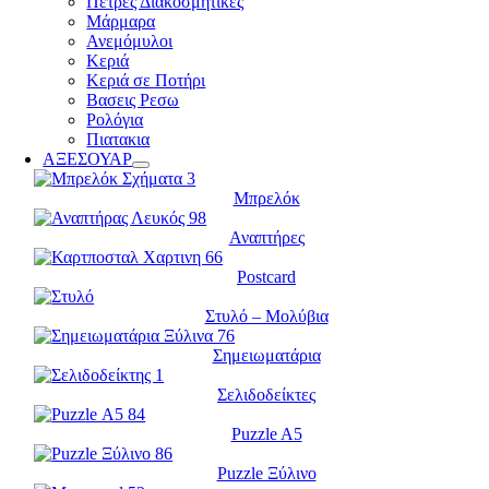
Πέτρες Διακοσμητικές
Μάρμαρα
Ανεμόμυλοι
Κεριά
Κεριά σε Ποτήρι
Βασεις Ρεσω
Ρολόγια
Πιατακια
ΑΞΕΣΟΥΑΡ
Μπρελόκ
Αναπτήρες
Postcard
Στυλό – Μολύβια
Σημειωματάρια
Σελιδοδείκτες
Puzzle A5
Puzzle Ξύλινο