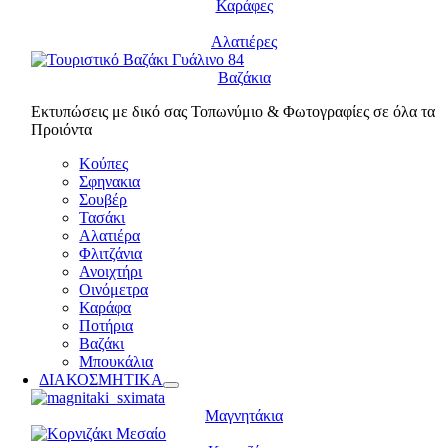
Καράφες
Αλατιέρες
Βαζάκια
Εκτυπώσεις με δικό σας Τοπωνύμιο & Φωτογραφίες σε όλα τα
Προιόντα
Κούπες
Σφηνακια
Σουβέρ
Τασάκι
Αλατιέρα
Φλιτζάνια
Ανοιχτήρι
Οινόμετρα
Καράφα
Ποτήρια
Βαζάκι
Μπουκάλια
ΔΙΑΚΟΣΜΗΤΙΚΑ
Μαγνητάκια