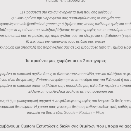
Παιδικό Tshirt Βυσσινί 10
1) Προσθέστε στο καλάθι αγορών τα είδη που σας αρέσουν
2) Ολοκληρώστε την Παραγγελία σας συμπληρώνοντας τα στοιχεία σας
ογραφίες στο info@unlimited-greece.gr ή ζητήστε μας να σας στείλουμε εμείς και επιλ
διάζουμε τα προιόντα που επιλέξατε βάζοντας τις φωτογραφίες και το τοπωνύμιο που 
υμε στο email σας τις μακέτες της παραγγελίας σας για έλεγχο και επιβεβαίωση (χωρ
6) Ξεκινάμε την παραγωγή τους με δική σας εντολή
κλήρωση και αποστολή της παραγγελίας σας σε 1-2 εβδομάδες (απο την ημέρα εξό
Τα προιόντα μας χωρίζονται σε 2 κατηγορίες
αμένει το εικαστικό σχέδιο όπως το βλέπετε στην ιστοσελίδα μας και αλλάζουν οι 
όγου είναι δειγματικές). Επίσης αναγράφουμε το τοπωνύμιο σας στα Ελληνικά ή στα 
ραμένει το εικαστικό όπως το βλέπετε στην ιστοσελίδα μας αλλά δεν περιέχετε κάπ
Ελληνικά ή στα Αγγλικά ανάλογα με την προτίμηση σας.
ο κινητό ή με φωτογραφική μηχανή ή να ψάξετε φωτογραφίες στο ίντερνετ.Οι δικές 
πνευματικά δικαιώματα. Η χρήση τους γίνεται με δική σας ευθύνη καθώς εμείς καθώ
μπορείτε να βρείτε εδω:
Google
–
Pixabay
–
Flickr
αμβάνουμε Custom Εκτυπώσεις δικών σας θεμάτων που μπορει να αφ