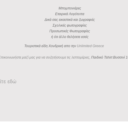
Μπομπονιέρες
Εταιρικά Λογότυπα
Δικά σας εικαστικά και ζωγραφιές
Σχολικές φωτογραφίες
Προσωπικές Φωτογραφίες
ή ότι άλλο θελήσετε εσείς
Τουριστικά είδη Χονδρική απο την
Unlimited Greece
Επικοινωνήστε μαζί μας για να συζητήσουμε τις λεπτομέριες,
Παιδικό Tshirt Βυσσινί 1
ίτε εδώ