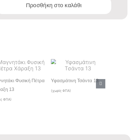
Προσθήκη στο καλάθι
νητάκι Φυσική Πέτρα
Υφασμάτινη Τσάντα 13
Μαγνητάκι Μ
αξη 13
(χωρίς ΦΠΑ)
Ορθογώνιο 4
ίς ΦΠΑ)
(χωρίς ΦΠΑ)