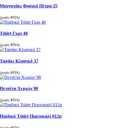
Μαγνητάκι Φυσική Πέτρα 35
(χωρίς ΦΠΑ)
Tshirt Γκρι 48
(χωρίς ΦΠΑ)
Τασάκι Κλασικό 37
(χωρίς ΦΠΑ)
Πετσέτα Χεριών 98
(χωρίς ΦΠΑ)
Παιδικό Tshirt Πορτοκαλί 012p
(χωρίς ΦΠΑ)