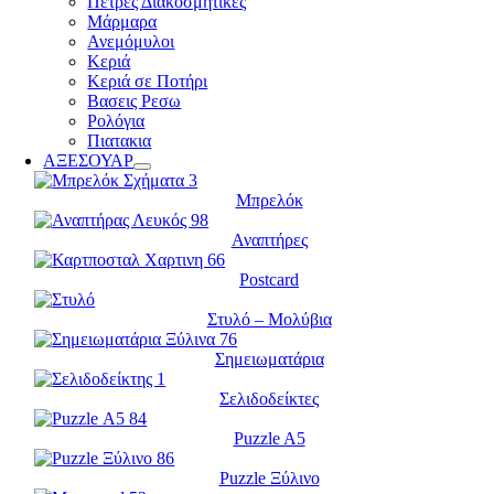
Πέτρες Διακοσμητικές
Μάρμαρα
Ανεμόμυλοι
Κεριά
Κεριά σε Ποτήρι
Βασεις Ρεσω
Ρολόγια
Πιατακια
ΑΞΕΣΟΥΑΡ
Μπρελόκ
Αναπτήρες
Postcard
Στυλό – Μολύβια
Σημειωματάρια
Σελιδοδείκτες
Puzzle A5
Puzzle Ξύλινο