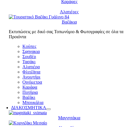
Καράφες
Αλατιέρες
Βαζάκια
Εκτυπώσεις με δικό σας Τοπωνύμιο & Φωτογραφίες σε όλα τα
Προιόντα
Κούπες
Σφηνακια
Σουβέρ
Τασάκι
Αλατιέρα
Φλιτζάνια
Ανοιχτήρι
Οινόμετρα
Καράφα
Ποτήρια
Βαζάκι
Μπουκάλια
ΔΙΑΚΟΣΜΗΤΙΚΑ
Μαγνητάκια