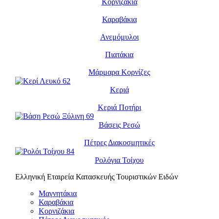
Κορνιζάκια
Καραβάκια
Ανεμόμυλοι
Πιατάκια
Μάρμαρα Κορνίζες
Κεριά
Κεριά Ποτήρι
Βάσεις Ρεσώ
Πέτρες Διακοσμητικές
Ρολόγια Τοίχου
Ελληνική Εταιρεία Κατασκευής Τουριστικών Ειδών
Μαγνητάκια
Καραβάκια
Κορνιζάκια