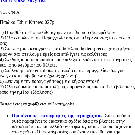
Tshirt Μπλε Navy 103
(χωρίς ΦΠΑ)
Παιδικό Tshirt Κίτρινο 027p
1) Προσθέστε στο καλάθι αγορών τα είδη που σας αρέσουν
2) Ολοκληρώστε την Παραγγελία σας συμπληρώνοντας τα στοιχεία
σας
3) Στείλτε μας φωτογραφίες στο info@unlimited-greece.gr ή ζητήστε
μας να σας στείλουμε εμείς και επιλέγετε τις καλύτερες
4) Σχεδιάζουμε τα προιόντα που επιλέξατε βάζοντας τις φωτογραφίες
και το τοπωνύμιο που θέλετε.
5) Στέλνουμε στο email σας τις μακέτες της παραγγελίας σας για
έλεγχο και επιβεβαίωση (χωρίς χρέωση)
6) Ξεκινάμε την παραγωγή τους με δική σας εντολή
7) Ολοκλήρωση και αποστολή της παραγγελίας σας σε 1-2 εβδομάδες
(απο την ημέρα εξόφλησης)
Τα προιόντα μας χωρίζονται σε 2 κατηγορίες
Προιόντα με φωτογραφίες της περιοχής σας.
Στα προιόντα
αυτά παραμένει το εικαστικό σχέδιο όπως το βλέπετε στην
ιστοσελίδα μας και αλλάζουν οι φωτογραφίες που περιέχονται
στο σχέδιο. (Οι φωτογραφίες που έχουν τυπωθεί για την