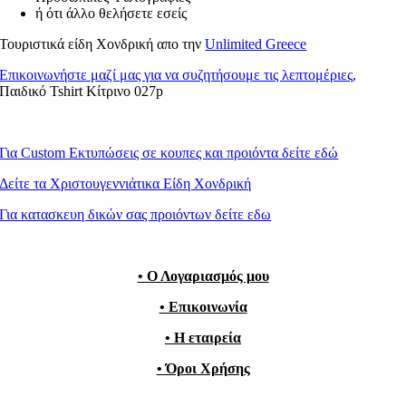
ή ότι άλλο θελήσετε εσείς
Τουριστικά είδη Χονδρική απο την
Unlimited Greece
Επικοινωνήστε μαζί μας για να συζητήσουμε τις λεπτομέριες,
Παιδικό Tshirt Κίτρινο 027p
Για Custom Εκτυπώσεις σε κουπες και προιόντα δείτε εδώ
Δείτε τα Χριστουγεννιάτικα Είδη Χονδρική
Για κατασκευη δικών σας προιόντων δείτε εδω
• Ο Λογαριασμός μου
• Επικοινωνία
• Η εταιρεία
• Όροι Χρήσης