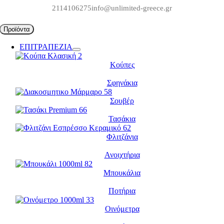
Μετάβαση
2114106275
info@unlimited-greece.gr
στο
περιεχόμενο
Προϊόντα
ΕΠΙΤΡΑΠΕΖΙΑ
Κούπες
Σφηνάκια
Σουβέρ
Τασάκια
Φλιτζάνια
Ανοιχτήρια
Μπουκάλια
Ποτήρια
Οινόμετρα