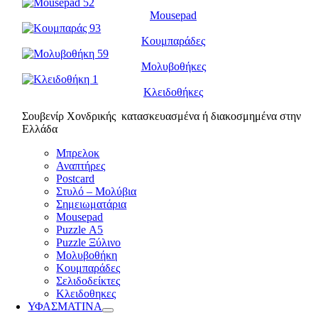
Mousepad
Κουμπαράδες
Μολυβοθήκες
Κλειδοθήκες
Σουβενίρ Χονδρικής κατασκευασμένα ή διακοσμημένα στην
Ελλάδα
Μπρελοκ
Αναπτήρες
Postcard
Στυλό – Μολύβια
Σημειωματάρια
Mousepad
Puzzle Α5
Puzzle Ξύλινο
Μολυβοθήκη
Κουμπαράδες
Σελιδοδείκτες
Κλειδοθηκες
ΥΦΑΣΜΑΤΙΝΑ