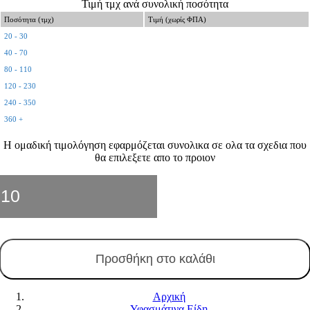
Τιμή τμχ ανά συνολική ποσότητα
Ποσότητα (τμχ)
Τιμή (χωρίς ΦΠΑ)
20 - 30
40 - 70
80 - 110
120 - 230
240 - 350
360 +
Η ομαδική τιμολόγηση εφαρμόζεται συνολικα σε ολα τα σχεδια που
θα επιλεξετε απο το προιον
Παιδικό
Tshirt
Κίτρινο
027p
ποσότητα
Προσθήκη στο καλάθι
Αρχική
Υφασμάτινα Είδη