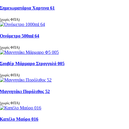
Σημειωματάρια Χαρτινα 61
(χωρίς ΦΠΑ)
Οινόμετρο 500ml 64
(χωρίς ΦΠΑ)
Σουβέρ Μάρμαρο Στρογγυλό 005
(χωρίς ΦΠΑ)
Μαγνητάκι Πορόλιθος 52
(χωρίς ΦΠΑ)
Καπέλο Μαύρο 016