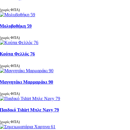
(χωρίς ΦΠΑ)
Μολυβοθήκη 59
(χωρίς ΦΠΑ)
Κούπα Φελλός 76
(χωρίς ΦΠΑ)
Μαγνητάκι Μαρμαράκι 90
(χωρίς ΦΠΑ)
Παιδικό Tshirt Μπλε Navy 79
(χωρίς ΦΠΑ)