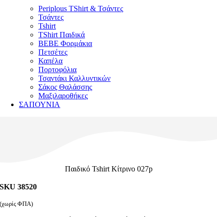
Periplous TShirt & Τσάντες
Τσάντες
Tshirt
TShirt Παιδικά
ΒΕΒΕ Φορμάκια
Πετσέτες
Καπέλα
Πορτοφόλια
Τσαντάκι Καλλυντικών
Σάκος Θαλάσσης
Μαξιλαροθήκες
ΣΑΠΟΥΝΙΑ
Παιδικό Tshirt Κίτρινο 027p
SKU 38520
(χωρίς ΦΠΑ)