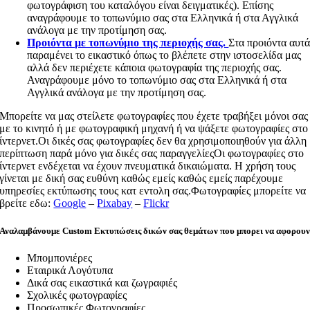
φωτογράφιση του καταλόγου είναι δειγματικές). Επίσης
αναγράφουμε το τοπωνύμιο σας στα Ελληνικά ή στα Αγγλικά
ανάλογα με την προτίμηση σας.
Προιόντα με τοπωνύμιο της περιοχής σας.
Στα προιόντα αυτ
παραμένει το εικαστικό όπως το βλέπετε στην ιστοσελίδα μας
αλλά δεν περιέχετε κάποια φωτογραφία της περιοχής σας.
Αναγράφουμε μόνο το τοπωνύμιο σας στα Ελληνικά ή στα
Αγγλικά ανάλογα με την προτίμηση σας.
Μπορείτε να μας στείλετε φωτογραφίες που έχετε τραβήξει μόνοι σας
με το κινητό ή με φωτογραφική μηχανή ή να ψάξετε φωτογραφίες στο
ίντερνετ.Οι δικές σας φωτογραφίες δεν θα χρησιμοποιηθούν για άλλη
περίπτωση παρά μόνο για δικές σας παραγγελίεςΟι φωτογραφίες στο
ίντερνετ ενδέχεται να έχουν πνευματικά δικαιώματα. Η χρήση τους
γίνεται με δική σας ευθύνη καθώς εμείς καθώς εμείς παρέχουμε
υπηρεσίες εκτύπωσης τους κατ εντολη σας.Φωτογραφίες μπορείτε να
βρείτε εδω:
Google
–
Pixabay
–
Flickr
Αναλαμβάνουμε Custom Εκτυπώσεις δικών σας θεμάτων που μπορει να αφορου
Μπομπονιέρες
Εταιρικά Λογότυπα
Δικά σας εικαστικά και ζωγραφιές
Σχολικές φωτογραφίες
Προσωπικές Φωτογραφίες