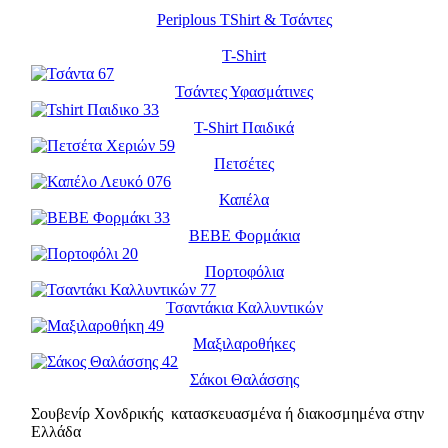
Periplous TShirt & Τσάντες
T-Shirt
Τσάντες Υφασμάτινες
T-Shirt Παιδικά
Πετσέτες
Καπέλα
BEBE Φορμάκια
Πορτοφόλια
Τσαντάκια Καλλυντικών
Μαξιλαροθήκες
Σάκοι Θαλάσσης
Σουβενίρ Χονδρικής κατασκευασμένα ή διακοσμημένα στην
Ελλάδα