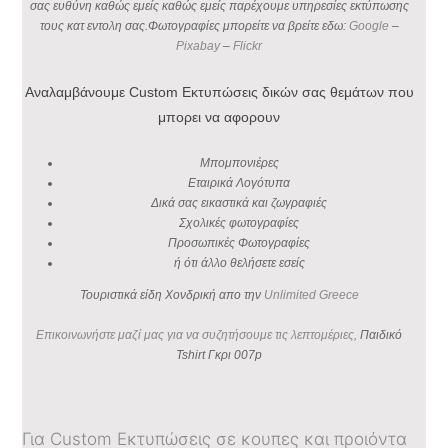
σας ευθύνη καθώς εμείς καθώς εμείς παρέχουμε υπηρεσίες εκτύπωσης
τους κατ εντολη σας.Φωτογραφίες μπορείτε να βρείτε εδω:
Google
–
Pixabay
–
Flickr
Αναλαμβάνουμε Custom Εκτυπώσεις δικών σας θεμάτων που
μπορει να αφορουν
Μπομπονιέρες
Εταιρικά Λογότυπα
Δικά σας εικαστικά και ζωγραφιές
Σχολικές φωτογραφίες
Προσωπικές Φωτογραφίες
ή ότι άλλο θελήσετε εσείς
Τουριστικά είδη Χονδρική απο την
Unlimited Greece
Επικοινωνήστε μαζί μας για να συζητήσουμε τις λεπτομέριες,
Παιδικό
Tshirt Γκρι 007p
Για Custom Εκτυπώσεις σε κουπες και προιόντα