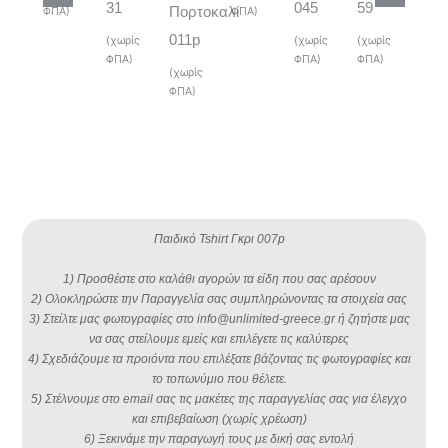
31
045
59
Πορτοκαλί
ΦΠΑ)
ΦΠΑ)
Γαλ
011p
(χωρίς
(χωρίς
(χωρίς
35
ΦΠΑ)
ΦΠΑ)
ΦΠΑ)
(χωρίς
(χωρ
ΦΠΑ)
ΦΠΑ)
Παιδικό Tshirt Γκρι 007p
1) Προσθέστε στο καλάθι αγορών τα είδη που σας αρέσουν
2) Ολοκληρώστε την Παραγγελία σας συμπληρώνοντας τα στοιχεία σας
3) Στείλτε μας φωτογραφίες στο info@unlimited-greece.gr ή ζητήστε μας
να σας στείλουμε εμείς και επιλέγετε τις καλύτερες
4) Σχεδιάζουμε τα προιόντα που επιλέξατε βάζοντας τις φωτογραφίες και
το τοπωνύμιο που θέλετε.
5) Στέλνουμε στο email σας τις μακέτες της παραγγελίας σας για έλεγχο
και επιβεβαίωση (χωρίς χρέωση)
6) Ξεκινάμε την παραγωγή τους με δική σας εντολή