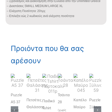
– Σχεδιασμός και Διακόσμηση στην Ελλάδα από την Unlimited Greece
– Διαστάσεις SMALL MEDIUM LARGE XL
– Ελάχιστη Ποσότητα: 20τμχ
– Επιλεξτε εώς 2 κωδικούς ανά ελάχιστη ποσότητα
Προιόντα που θα σας
αρέσουν
Puzzle
Τσάντα
Πετσέτες
Καπέλο
Puzzle
Παιδικό
Α5 37
28
Παι
Θαλάσσης
Μαύρο
Ξύλινο
Tshirt
(χωρίς
(χωρίς
Tshi