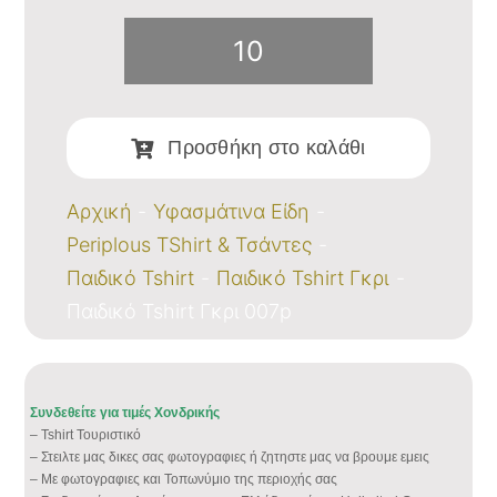
Παιδικό
Tshirt
Προσθήκη στο καλάθι
Γκρι
007p
Αρχική
Υφασμάτινα Είδη
Periplous TShirt & Τσάντες
ποσότητα
Παιδικό Tshirt
Παιδικό Tshirt Γκρι
Παιδικό Tshirt Γκρι 007p
Συνδεθείτε για τιμές Χονδρικής
– Tshirt Τουριστικό
– Στειλτε μας δικες σας φωτογραφιες ή ζητηστε μας να βρουμε εμεις
– Με φωτογραφιες και Τοπωνύμιο της περιοχής σας