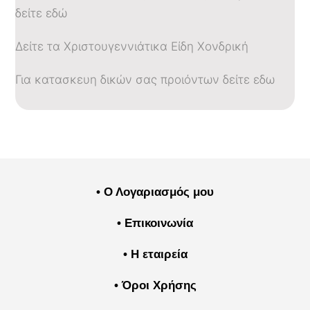
δείτε εδώ
Δείτε τα Χριστουγεννιάτικα Είδη Χονδρική
Για κατασκευη δικών σας προιόντων δείτε εδω
• Ο Λογαριασμός μου
• Επικοινωνία
• Η εταιρεία
• Όροι Χρήσης