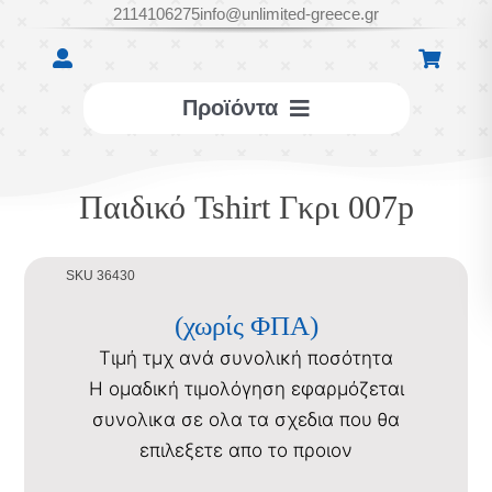
Μετάβαση
2114106275
info@unlimited-greece.gr
στο
περιεχόμενο
Προϊόντα
ΕΠΙΤΡΑΠΕΖΙΑ
Παιδικό Tshirt Γκρι 007p
ΔΙΑΚΟΣΜΗΤΙΚΑ
SKU 36430
ΑΞΕΣΟΥΑΡ
(χωρίς ΦΠΑ)
Τιμή τμχ ανά συνολική ποσότητα
ΥΦΑΣΜΑΤΙΝΑ
Η ομαδική τιμολόγηση εφαρμόζεται
συνολικα σε ολα τα σχεδια που θα
επιλεξετε απο το προιον
ΣΑΠΟΥΝΙΑ