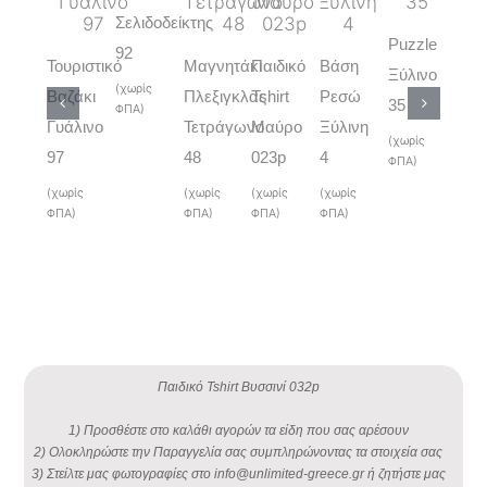
Σελιδοδείκτης
Puzzle
92
Τουριστικό
Μαγνητάκι
Παιδικό
Βάση
Ξύλινο
Παι
(χωρίς
Βαζάκι
Πλεξιγκλας
Tshirt
Ρεσώ
35
ΦΠΑ)
Tshi
Γυάλινο
Τετράγωνο
Μαύρο
Ξύλινη
(χωρίς
Μπ
97
48
023p
4
ΦΠΑ)
Nav
(χωρίς
(χωρίς
(χωρίς
(χωρίς
024
ΦΠΑ)
ΦΠΑ)
ΦΠΑ)
ΦΠΑ)
(χωρ
ΦΠΑ)
Παιδικό Tshirt Βυσσινί 032p
1) Προσθέστε στο καλάθι αγορών τα είδη που σας αρέσουν
2) Ολοκληρώστε την Παραγγελία σας συμπληρώνοντας τα στοιχεία σας
3) Στείλτε μας φωτογραφίες στο info@unlimited-greece.gr ή ζητήστε μας