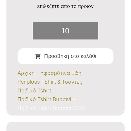
επιλεξετε απο το προιον
Παιδικό
Tshirt
Προσθήκη στο καλάθι
Βυσσινί
032p
Αρχική
Υφασμάτινα Είδη
Periplous TShirt & Τσάντες
ποσότητα
Παιδικό Tshirt
Παιδικό Tshirt Βυσσινί
Παιδικό Tshirt Βυσσινί 032p