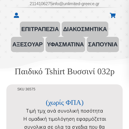
Μετάβαση
2114106275
info@unlimited-greece.gr
στο
περιεχόμενο
ΕΠΙΤΡΑΠΕΖΙΑ
ΔΙΑΚΟΣΜΗΤΙΚΑ
ΑΞΕΣΟΥΑΡ
ΥΦΑΣΜΑΤΙΝΑ
ΣΑΠΟΥΝΙΑ
Παιδικό Tshirt Βυσσινί 032p
SKU 36575
(χωρίς ΦΠΑ)
Τιμή τμχ ανά συνολική ποσότητα
Η ομαδική τιμολόγηση εφαρμόζεται
συνολικα σε ολα τα σχεδια που θα