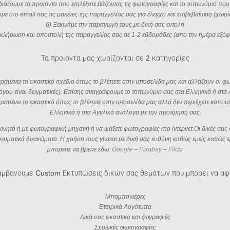
διάζουμε τα προιόντα που επιλέξατε βάζοντας τις φωτογραφίες και το τοπωνύμιο που 
υμε στο email σας τις μακέτες της παραγγελίας σας για έλεγχο και επιβεβαίωση (χωρ
6) Ξεκινάμε την παραγωγή τους με δική σας εντολή
κλήρωση και αποστολή της παραγγελίας σας σε 1-2 εβδομάδες (απο την ημέρα εξό
Τα προιόντα μας χωρίζονται σε 2 κατηγορίες
αμένει το εικαστικό σχέδιο όπως το βλέπετε στην ιστοσελίδα μας και αλλάζουν οι 
όγου είναι δειγματικές). Επίσης αναγράφουμε το τοπωνύμιο σας στα Ελληνικά ή στα 
ραμένει το εικαστικό όπως το βλέπετε στην ιστοσελίδα μας αλλά δεν περιέχετε κάπ
Ελληνικά ή στα Αγγλικά ανάλογα με την προτίμηση σας.
ο κινητό ή με φωτογραφική μηχανή ή να ψάξετε φωτογραφίες στο ίντερνετ.Οι δικές 
πνευματικά δικαιώματα. Η χρήση τους γίνεται με δική σας ευθύνη καθώς εμείς καθώ
μπορείτε να βρείτε εδω:
Google
–
Pixabay
–
Flickr
μβάνουμε Custom Εκτυπώσεις δικών σας θεμάτων που μπορει να α
Μπομπονιέρες
Εταιρικά Λογότυπα
Δικά σας εικαστικά και ζωγραφιές
Σχολικές φωτογραφίες