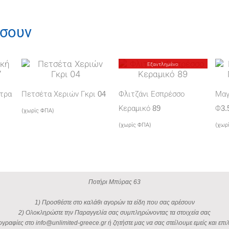
Μπύρας
63
έσουν
ποσότητα
Εξαντλημένο
έτρα
Πετσέτα Χεριών Γκρι 04
Φλιτζάνι Εσπρέσσο
Μαγ
Κεραμικό 89
Φ3.
(χωρίς ΦΠΑ)
(χωρίς ΦΠΑ)
(χωρ
Ποτήρι Μπύρας 63
1) Προσθέστε στο καλάθι αγορών τα είδη που σας αρέσουν
2) Ολοκληρώστε την Παραγγελία σας συμπληρώνοντας τα στοιχεία σας
ογραφίες στο info@unlimited-greece.gr ή ζητήστε μας να σας στείλουμε εμείς και επιλ