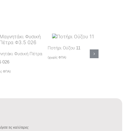
Ποτήρι Ούζου 11
Καπέλο Εκρού
νητάκι Φυσική Πέτρα
(χωρίς ΦΠΑ)
(χωρίς ΦΠΑ)
5 026
ίς ΦΠΑ)
έγετε τις καλύτερες