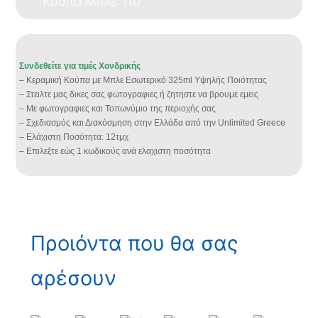
Κούπα Μπλε 110
Συνδεθείτε για τιμές Χονδρικής
– Κεραμική Κούπα με Μπλε Εσωτερικό 325ml Υψηλής Ποιότητας
– Στειλτε μας δικες σας φωτογραφιες ή ζητηστε να βρουμε εμεις
– Με φωτογραφιες και Τοπωνύμιο της περιοχής σας
– Σχεδιασμός και Διακόσμηση στην Ελλάδα από την Unlimited Greece
– Ελάχιστη Ποσότητα: 12τμχ
– Επιλεξτε εώς 1 κωδικούς ανά ελαχιστη ποσότητα
Προιόντα που θα σας
αρέσουν