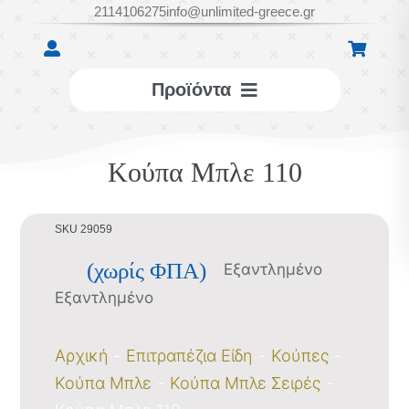
Μετάβαση
2114106275
info@unlimited-greece.gr
στο
περιεχόμενο
Προϊόντα
ΕΠΙΤΡΑΠΕΖΙΑ
Κούπα Μπλε 110
ΔΙΑΚΟΣΜΗΤΙΚΑ
SKU 29059
ΑΞΕΣΟΥΑΡ
(χωρίς ΦΠΑ)
Εξαντλημένο
Εξαντλημένο
ΥΦΑΣΜΑΤΙΝΑ
Αρχική
Επιτραπέζια Είδη
Κούπες
ΣΑΠΟΥΝΙΑ
Κούπα Μπλε
Κούπα Μπλε Σειρές