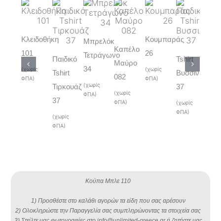
Κλειδοθήκη
Κουμπαράς
Μπρελόκ
Σου
Καπέλο
101
26
Τετράγωνο
Τετ
Παιδικό
Tshirt
Μαύρο
34
105
(χωρίς
(χωρίς
Tshirt
Βυσσινί
082
ΦΠΑ)
ΦΠΑ)
(χωρίς
(χωρ
Τιρκουάζ
37
(χωρίς
ΦΠΑ)
ΦΠΑ)
37
ΦΠΑ)
(χωρίς
ΦΠΑ)
(χωρίς
ΦΠΑ)
Κούπα Μπλε 110
1) Προσθέστε στο καλάθι αγορών τα είδη που σας αρέσουν
2) Ολοκληρώστε την Παραγγελία σας συμπληρώνοντας τα στοιχεία σας
3) Στείλτε μας φωτογραφίες στο info@unlimited-greece.gr ή ζητήστε μας