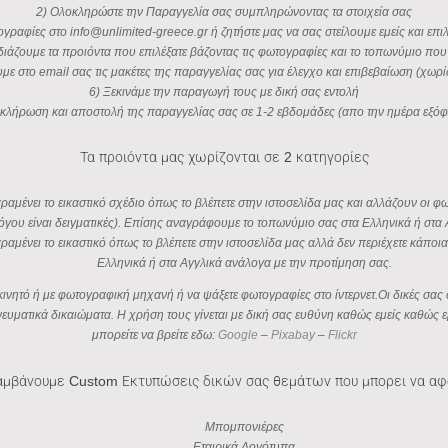
2) Ολοκληρώστε την Παραγγελία σας συμπληρώνοντας τα στοιχεία σας
ογραφίες στο info@unlimited-greece.gr ή ζητήστε μας να σας στείλουμε εμείς και επιλ
διάζουμε τα προιόντα που επιλέξατε βάζοντας τις φωτογραφίες και το τοπωνύμιο που 
υμε στο email σας τις μακέτες της παραγγελίας σας για έλεγχο και επιβεβαίωση (χωρ
6) Ξεκινάμε την παραγωγή τους με δική σας εντολή
κλήρωση και αποστολή της παραγγελίας σας σε 1-2 εβδομάδες (απο την ημέρα εξό
Τα προιόντα μας χωρίζονται σε 2 κατηγορίες
αμένει το εικαστικό σχέδιο όπως το βλέπετε στην ιστοσελίδα μας και αλλάζουν οι 
όγου είναι δειγματικές). Επίσης αναγράφουμε το τοπωνύμιο σας στα Ελληνικά ή στα 
ραμένει το εικαστικό όπως το βλέπετε στην ιστοσελίδα μας αλλά δεν περιέχετε κάπ
Ελληνικά ή στα Αγγλικά ανάλογα με την προτίμηση σας.
ο κινητό ή με φωτογραφική μηχανή ή να ψάξετε φωτογραφίες στο ίντερνετ.Οι δικές 
πνευματικά δικαιώματα. Η χρήση τους γίνεται με δική σας ευθύνη καθώς εμείς καθώ
μπορείτε να βρείτε εδω:
Google
–
Pixabay
–
Flickr
μβάνουμε Custom Εκτυπώσεις δικών σας θεμάτων που μπορει να α
Μπομπονιέρες
Εταιρικά Λογότυπα