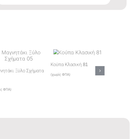
Κούπα Κλασική 81
νητάκι Ξύλο Σχήματα
Παιδικό Tshirt
(χωρίς ΦΠΑ)
(χωρίς ΦΠΑ)
ίς ΦΠΑ)