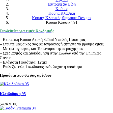
Επιτραπέζια Είδη
Κούπες
Κούπα Κλασική
Κούπες Κλασικές Signature Designs
Κούπα Κλασική 91
Συνδεθείτε για τιμές Χονδρικής
– Κεραμική Κούπα Λευκή 325ml Υψηλής Ποιότητας
– Στειλτε μας δικες σας φωτογραφιες ή ζητηστε να βρουμε εμεις
– Με φωτογραφιες και Τοπωνύμιο της περιοχής σας
– Σχεδιασμός και Διακόσμηση στην Ελλάδα από την Unlimited
Greece
– Ελάχιστη Ποσότητα: 12τμχ
– Επιλεξτε εώς 1 κωδικούς ανά ελαχιστη ποσότητα
Προιόντα που θα σας αρέσουν
Κλειδοθήκη 95
(χωρίς ΦΠΑ)