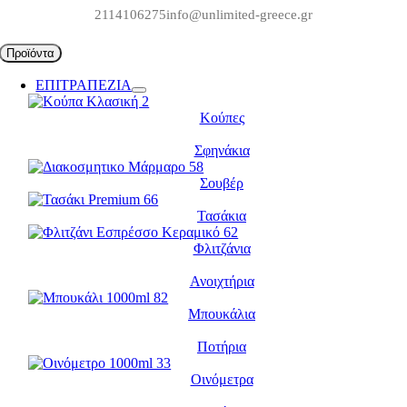
Μετάβαση
2114106275
info@unlimited-greece.gr
στο
περιεχόμενο
Προϊόντα
ΕΠΙΤΡΑΠΕΖΙΑ
Κούπες
Σφηνάκια
Σουβέρ
Τασάκια
Φλιτζάνια
Ανοιχτήρια
Μπουκάλια
Ποτήρια
Οινόμετρα