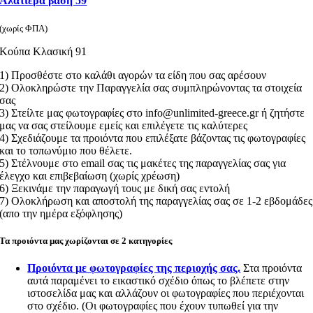
Αλατιέρα βάση 59
(χωρίς ΦΠΑ)
Κούπα Κλασική 91
1) Προσθέστε στο καλάθι αγορών τα είδη που σας αρέσουν
2) Ολοκληρώστε την Παραγγελία σας συμπληρώνοντας τα στοιχεία
σας
3) Στείλτε μας φωτογραφίες στο info@unlimited-greece.gr ή ζητήστε
μας να σας στείλουμε εμείς και επιλέγετε τις καλύτερες
4) Σχεδιάζουμε τα προιόντα που επιλέξατε βάζοντας τις φωτογραφίες
και το τοπωνύμιο που θέλετε.
5) Στέλνουμε στο email σας τις μακέτες της παραγγελίας σας για
έλεγχο και επιβεβαίωση (χωρίς χρέωση)
6) Ξεκινάμε την παραγωγή τους με δική σας εντολή
7) Ολοκλήρωση και αποστολή της παραγγελίας σας σε 1-2 εβδομάδες
(απο την ημέρα εξόφλησης)
Τα προιόντα μας χωρίζονται σε 2 κατηγορίες
Προιόντα με φωτογραφίες της περιοχής σας.
Στα προιόντα
αυτά παραμένει το εικαστικό σχέδιο όπως το βλέπετε στην
ιστοσελίδα μας και αλλάζουν οι φωτογραφίες που περιέχονται
στο σχέδιο. (Οι φωτογραφίες που έχουν τυπωθεί για την