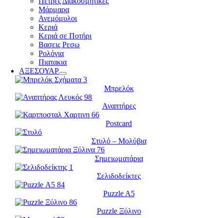
Πέτρες Διακοσμητικές
Μάρμαρα
Ανεμόμυλοι
Κεριά
Κεριά σε Ποτήρι
Βασεις Ρεσω
Ρολόγια
Πιατακια
ΑΞΕΣΟΥΑΡ
Μπρελόκ
Αναπτήρες
Postcard
Στυλό – Μολύβια
Σημειωματάρια
Σελιδοδείκτες
Puzzle A5
Puzzle Ξύλινο