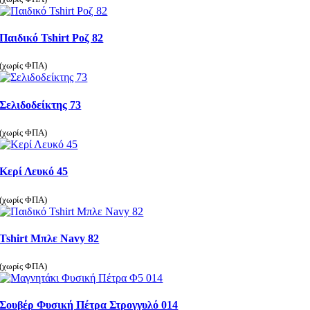
Παιδικό Tshirt Ροζ 82
(χωρίς ΦΠΑ)
Σελιδοδείκτης 73
(χωρίς ΦΠΑ)
Κερί Λευκό 45
(χωρίς ΦΠΑ)
Tshirt Μπλε Navy 82
(χωρίς ΦΠΑ)
Σουβέρ Φυσική Πέτρα Στρογγυλό 014