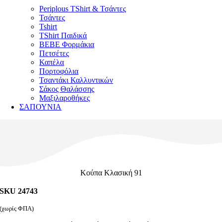
Periplous TShirt & Τσάντες
Τσάντες
Tshirt
TShirt Παιδικά
ΒΕΒΕ Φορμάκια
Πετσέτες
Καπέλα
Πορτοφόλια
Τσαντάκι Καλλυντικών
Σάκος Θαλάσσης
Μαξιλαροθήκες
ΣΑΠΟΥΝΙΑ
Κούπα Κλασική 91
SKU 24743
(χωρίς ΦΠΑ)