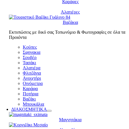
Καράφες
Αλατιέρες
Βαζάκια
Εκτυπώσεις με δικό σας Τοπωνύμιο & Φωτογραφίες σε όλα τα
Προιόντα
Κούπες
Σφηνακια
Σουβέρ
Τασάκι
Αλατιέρα
Φλιτζάνια
Ανοιχτήρι
Οινόμετρα
Καράφα
Ποτήρια
Βαζάκι
Μπουκάλια
ΔΙΑΚΟΣΜΗΤΙΚΑ
Μαγνητάκια