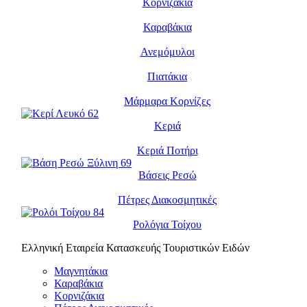
Κορνιζάκια
Καραβάκια
Ανεμόμυλοι
Πιατάκια
Μάρμαρα Κορνίζες
Κεριά
Κεριά Ποτήρι
Βάσεις Ρεσώ
Πέτρες Διακοσμητικές
Ρολόγια Τοίχου
Ελληνική Εταιρεία Κατασκευής Τουριστικών Ειδών
Μαγνητάκια
Καραβάκια
Κορνιζάκια