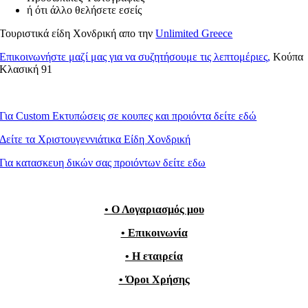
ή ότι άλλο θελήσετε εσείς
Τουριστικά είδη Χονδρική απο την
Unlimited Greece
Επικοινωνήστε μαζί μας για να συζητήσουμε τις λεπτομέριες,
Κούπα
Κλασική 91
Για Custom Εκτυπώσεις σε κουπες και προιόντα δείτε εδώ
Δείτε τα Χριστουγεννιάτικα Είδη Χονδρική
Για κατασκευη δικών σας προιόντων δείτε εδω
• Ο Λογαριασμός μου
• Επικοινωνία
• Η εταιρεία
• Όροι Χρήσης