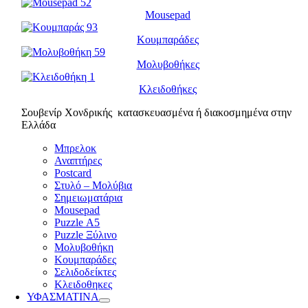
Mousepad
Κουμπαράδες
Μολυβοθήκες
Κλειδοθήκες
Σουβενίρ Χονδρικής κατασκευασμένα ή διακοσμημένα στην
Ελλάδα
Μπρελοκ
Αναπτήρες
Postcard
Στυλό – Μολύβια
Σημειωματάρια
Mousepad
Puzzle Α5
Puzzle Ξύλινο
Μολυβοθήκη
Κουμπαράδες
Σελιδοδείκτες
Κλειδοθηκες
ΥΦΑΣΜΑΤΙΝΑ