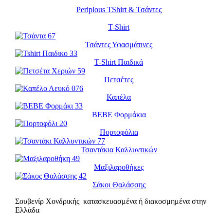
Periplous TShirt & Τσάντες
T-Shirt
Τσάντες Υφασμάτινες
T-Shirt Παιδικά
Πετσέτες
Καπέλα
BEBE Φορμάκια
Πορτοφόλια
Τσαντάκια Καλλυντικών
Μαξιλαροθήκες
Σάκοι Θαλάσσης
Σουβενίρ Χονδρικής κατασκευασμένα ή διακοσμημένα στην
Ελλάδα