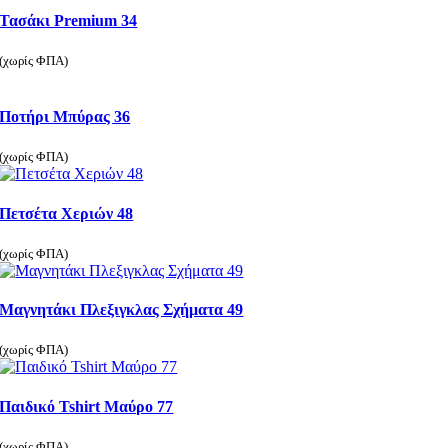
Τασάκι Premium 34
(χωρίς ΦΠΑ)
Ποτήρι Μπύρας 36
(χωρίς ΦΠΑ)
Πετσέτα Χεριών 48
(χωρίς ΦΠΑ)
Μαγνητάκι Πλεξιγκλας Σχήματα 49
(χωρίς ΦΠΑ)
Παιδικό Tshirt Μαύρο 77
(χωρίς ΦΠΑ)