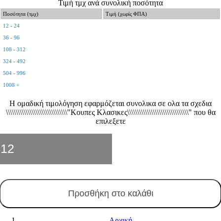
Τιμή τμχ ανά συνολική ποσότητα
Ποσότητα (τμχ)
Τιμή (χωρίς ΦΠΑ)
12 - 24
36 - 96
108 - 312
324 - 492
504 - 996
1008 +
Η ομαδική τιμολόγηση εφαρμόζεται συνολικα σε ολα τα σχεδια
\\\\\\\\\\\\\\\\\\\\\\\\\\\\\\\"Κουπες Κλασικες\\\\\\\\\\\\\\\\\\\\\\\\\\\\\\\" που θα
επιλεξετε
Κούπα
Κλασική
91
ποσότητα
Προσθήκη στο καλάθι
Αρχική