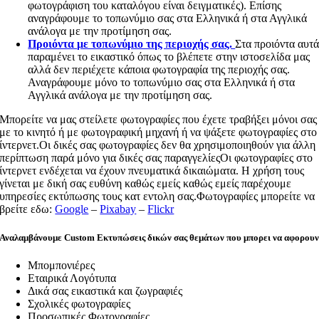
φωτογράφιση του καταλόγου είναι δειγματικές). Επίσης
αναγράφουμε το τοπωνύμιο σας στα Ελληνικά ή στα Αγγλικά
ανάλογα με την προτίμηση σας.
Προιόντα με τοπωνύμιο της περιοχής σας.
Στα προιόντα αυτ
παραμένει το εικαστικό όπως το βλέπετε στην ιστοσελίδα μας
αλλά δεν περιέχετε κάποια φωτογραφία της περιοχής σας.
Αναγράφουμε μόνο το τοπωνύμιο σας στα Ελληνικά ή στα
Αγγλικά ανάλογα με την προτίμηση σας.
Μπορείτε να μας στείλετε φωτογραφίες που έχετε τραβήξει μόνοι σας
με το κινητό ή με φωτογραφική μηχανή ή να ψάξετε φωτογραφίες στο
ίντερνετ.Οι δικές σας φωτογραφίες δεν θα χρησιμοποιηθούν για άλλη
περίπτωση παρά μόνο για δικές σας παραγγελίεςΟι φωτογραφίες στο
ίντερνετ ενδέχεται να έχουν πνευματικά δικαιώματα. Η χρήση τους
γίνεται με δική σας ευθύνη καθώς εμείς καθώς εμείς παρέχουμε
υπηρεσίες εκτύπωσης τους κατ εντολη σας.Φωτογραφίες μπορείτε να
βρείτε εδω:
Google
–
Pixabay
–
Flickr
Αναλαμβάνουμε Custom Εκτυπώσεις δικών σας θεμάτων που μπορει να αφορου
Μπομπονιέρες
Εταιρικά Λογότυπα
Δικά σας εικαστικά και ζωγραφιές
Σχολικές φωτογραφίες
Προσωπικές Φωτογραφίες