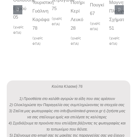
Τουριστική
Ποτήρι
Μαγνητάκι
Πουγκί
Ούζ
Εκρού
75
Γυάλινη
Κερί
Πλεξιγκλας
67
38
05
(χωρίς
Καράφα
Λευκό
Σχήματα
(χωρίς
(χωρ
ΦΠΑ)
(χωρίς
78
28
51
ΦΠΑ)
ΦΠΑ)
ΦΠΑ)
(χωρίς
(χωρίς
(χωρίς
ΦΠΑ)
ΦΠΑ)
ΦΠΑ)
Κούπα Κλασική 76
1) Προσθέστε στο καλάθι αγορών τα είδη που σας αρέσουν
2) Ολοκληρώστε την Παραγγελία σας συμπληρώνοντας τα στοιχεία σας
3) Στείλτε μας φωτογραφίες στο info@unlimited-greece.gr ή ζητήστε μας
να σας στείλουμε εμείς και επιλέγετε τις καλύτερες
4) Σχεδιάζουμε τα προιόντα που επιλέξατε βάζοντας τις φωτογραφίες και
το τοπωνύμιο που θέλετε.
5) Στέλνουμε στο email σας τις μακέτες της παραγγελίας σας για έλεγχο