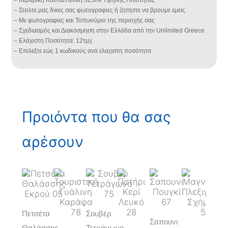
– Κεραμική Κούπα Λευκή 325ml Υψηλής Ποιότητας
– Στειλτε μας δικες σας φωτογραφιες ή ζητηστε να βρουμε εμεις
– Με φωτογραφιες και Τοπωνύμιο της περιοχής σας
– Σχεδιασμός και Διακόσμηση στην Ελλάδα από την Unlimited Greece
– Ελάχιστη Ποσότητα: 12τμχ
– Επιλεξτε εώς 1 κωδικούς ανά ελαχιστη ποσότητα
Προιόντα που θα σας
αρέσουν
Πετσέτα
Σουβέρ
Σαπουνι
Ποτ
Θαλάσσης
Τετράγωνο