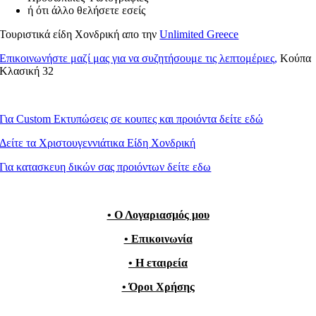
ή ότι άλλο θελήσετε εσείς
Τουριστικά είδη Χονδρική απο την
Unlimited Greece
Επικοινωνήστε μαζί μας για να συζητήσουμε τις λεπτομέριες,
Κούπα
Κλασική 32
Για Custom Εκτυπώσεις σε κουπες και προιόντα δείτε εδώ
Δείτε τα Χριστουγεννιάτικα Είδη Χονδρική
Για κατασκευη δικών σας προιόντων δείτε εδω
• Ο Λογαριασμός μου
• Επικοινωνία
• Η εταιρεία
• Όροι Χρήσης