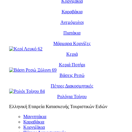
Κορνιζάκια
Καραβάκια
Ανεμόμυλοι
Πιατάκια
Μάρμαρα Κορνίζες
Κεριά
Κεριά Ποτήρι
Βάσεις Ρεσώ
Πέτρες Διακοσμητικές
Ρολόγια Τοίχου
Ελληνική Εταιρεία Κατασκευής Τουριστικών Ειδών
Μαγνητάκια
Καραβάκια
Κορνιζάκια