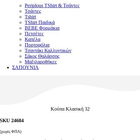
Periplous TShirt & Τσάντες
Τσάντες
Tshirt
TShirt Παιδικά
ΒΕΒΕ Φορμάκια
Πετσέτες
Καπέλα
Πορτοφόλια
Τσαντάκι Καλλυντικών
Σάκος Θαλάσσης
Μαξιλαροθήκες
ΣΑΠΟΥΝΙΑ
Κούπα Κλασική 32
SKU 24684
(χωρίς ΦΠΑ)