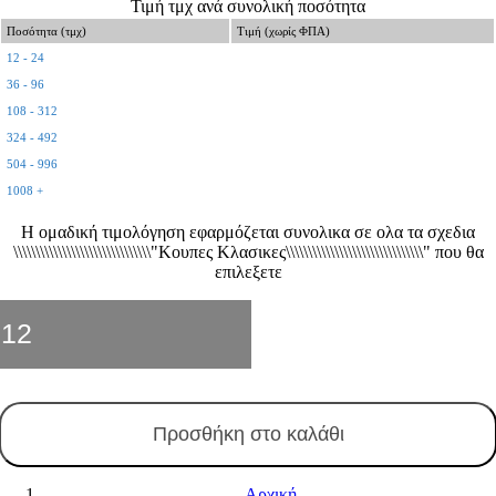
Τιμή τμχ ανά συνολική ποσότητα
Ποσότητα (τμχ)
Τιμή (χωρίς ΦΠΑ)
12 - 24
36 - 96
108 - 312
324 - 492
504 - 996
1008 +
Η ομαδική τιμολόγηση εφαρμόζεται συνολικα σε ολα τα σχεδια
\\\\\\\\\\\\\\\\\\\\\\\\\\\\\\\"Κουπες Κλασικες\\\\\\\\\\\\\\\\\\\\\\\\\\\\\\\" που θα
επιλεξετε
Κούπα
Κλασική
32
ποσότητα
Προσθήκη στο καλάθι
Αρχική