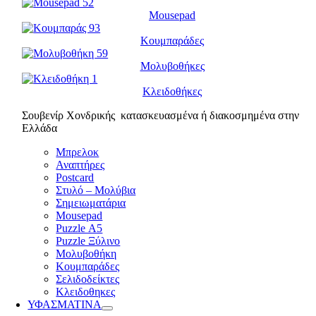
Mousepad
Κουμπαράδες
Μολυβοθήκες
Κλειδοθήκες
Σουβενίρ Χονδρικής κατασκευασμένα ή διακοσμημένα στην
Ελλάδα
Μπρελοκ
Αναπτήρες
Postcard
Στυλό – Μολύβια
Σημειωματάρια
Mousepad
Puzzle Α5
Puzzle Ξύλινο
Μολυβοθήκη
Κουμπαράδες
Σελιδοδείκτες
Κλειδοθηκες
ΥΦΑΣΜΑΤΙΝΑ