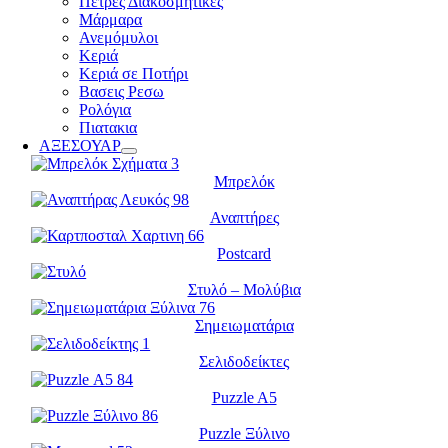
Πέτρες Διακοσμητικές
Μάρμαρα
Ανεμόμυλοι
Κεριά
Κεριά σε Ποτήρι
Βασεις Ρεσω
Ρολόγια
Πιατακια
ΑΞΕΣΟΥΑΡ
Μπρελόκ
Αναπτήρες
Postcard
Στυλό – Μολύβια
Σημειωματάρια
Σελιδοδείκτες
Puzzle A5
Puzzle Ξύλινο