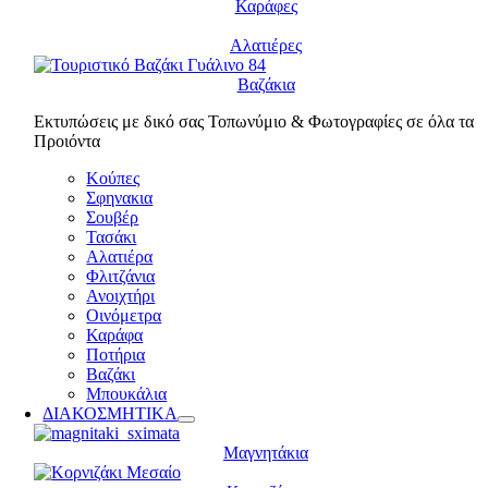
Καράφες
Αλατιέρες
Βαζάκια
Εκτυπώσεις με δικό σας Τοπωνύμιο & Φωτογραφίες σε όλα τα
Προιόντα
Κούπες
Σφηνακια
Σουβέρ
Τασάκι
Αλατιέρα
Φλιτζάνια
Ανοιχτήρι
Οινόμετρα
Καράφα
Ποτήρια
Βαζάκι
Μπουκάλια
ΔΙΑΚΟΣΜΗΤΙΚΑ
Μαγνητάκια