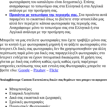
φωτογράφιση του καταλόγου είναι δειγματικές). Επίσης
αναγράφουμε το τοπωνύμιο σας στα Ελληνικά ή στα Αγγλικά
ανάλογα με την προτίμηση σας.
Προιόντα με τοπωνύμιο της περιοχής σας.
Στα προιόντα αυτ
παραμένει το εικαστικό όπως το βλέπετε στην ιστοσελίδα μας
αλλά δεν περιέχετε κάποια φωτογραφία της περιοχής σας.
Αναγράφουμε μόνο το τοπωνύμιο σας στα Ελληνικά ή στα
Αγγλικά ανάλογα με την προτίμηση σας.
Μπορείτε να μας στείλετε φωτογραφίες που έχετε τραβήξει μόνοι σας
με το κινητό ή με φωτογραφική μηχανή ή να ψάξετε φωτογραφίες στο
ίντερνετ.Οι δικές σας φωτογραφίες δεν θα χρησιμοποιηθούν για άλλη
περίπτωση παρά μόνο για δικές σας παραγγελίεςΟι φωτογραφίες στο
ίντερνετ ενδέχεται να έχουν πνευματικά δικαιώματα. Η χρήση τους
γίνεται με δική σας ευθύνη καθώς εμείς καθώς εμείς παρέχουμε
υπηρεσίες εκτύπωσης τους κατ εντολη σας.Φωτογραφίες μπορείτε να
βρείτε εδω:
Google
–
Pixabay
–
Flickr
Αναλαμβάνουμε Custom Εκτυπώσεις δικών σας θεμάτων που μπορει να αφορου
Μπομπονιέρες
Εταιρικά Λογότυπα
Δικά σας εικαστικά και ζωγραφιές
Σχολικές φωτογραφίες
Προσωπικές Φωτογραφίες