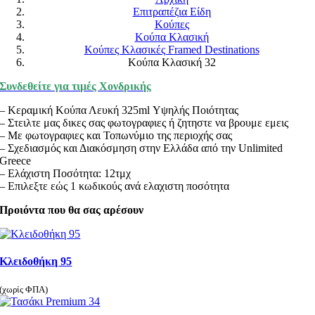
Επιτραπέζια Είδη
Κούπες
Κούπα Κλασική
Κούπες Κλασικές Framed Destinations
Κούπα Κλασική 32
Συνδεθείτε για τιμές Χονδρικής
– Κεραμική Κούπα Λευκή 325ml Υψηλής Ποιότητας
– Στειλτε μας δικες σας φωτογραφιες ή ζητηστε να βρουμε εμεις
– Με φωτογραφιες και Τοπωνύμιο της περιοχής σας
– Σχεδιασμός και Διακόσμηση στην Ελλάδα από την Unlimited
Greece
– Ελάχιστη Ποσότητα: 12τμχ
– Επιλεξτε εώς 1 κωδικούς ανά ελαχιστη ποσότητα
Προιόντα που θα σας αρέσουν
Κλειδοθήκη 95
(χωρίς ΦΠΑ)