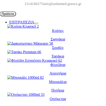
Μετάβαση
2114106275
info@unlimited-greece.gr
στο
περιεχόμενο
Προϊόντα
ΕΠΙΤΡΑΠΕΖΙΑ
Κούπες
Σφηνάκια
Σουβέρ
Τασάκια
Φλιτζάνια
Ανοιχτήρια
Μπουκάλια
Ποτήρια
Οινόμετρα