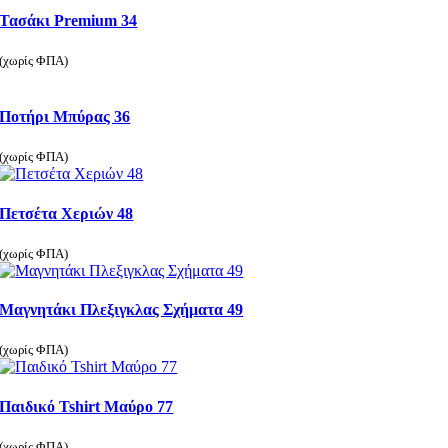
Τασάκι Premium 34
(χωρίς ΦΠΑ)
Ποτήρι Μπύρας 36
(χωρίς ΦΠΑ)
Πετσέτα Χεριών 48
(χωρίς ΦΠΑ)
Μαγνητάκι Πλεξιγκλας Σχήματα 49
(χωρίς ΦΠΑ)
Παιδικό Tshirt Μαύρο 77
(χωρίς ΦΠΑ)