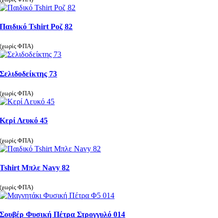
Παιδικό Tshirt Ροζ 82
(χωρίς ΦΠΑ)
Σελιδοδείκτης 73
(χωρίς ΦΠΑ)
Κερί Λευκό 45
(χωρίς ΦΠΑ)
Tshirt Μπλε Navy 82
(χωρίς ΦΠΑ)
Σουβέρ Φυσική Πέτρα Στρογγυλό 014