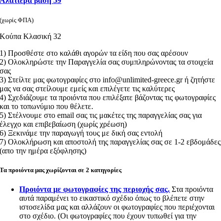
Αλατιέρα βάση 59
(χωρίς ΦΠΑ)
Κούπα Κλασική 32
1) Προσθέστε στο καλάθι αγορών τα είδη που σας αρέσουν
2) Ολοκληρώστε την Παραγγελία σας συμπληρώνοντας τα στοιχεία
σας
3) Στείλτε μας φωτογραφίες στο info@unlimited-greece.gr ή ζητήστε
μας να σας στείλουμε εμείς και επιλέγετε τις καλύτερες
4) Σχεδιάζουμε τα προιόντα που επιλέξατε βάζοντας τις φωτογραφίες
και το τοπωνύμιο που θέλετε.
5) Στέλνουμε στο email σας τις μακέτες της παραγγελίας σας για
έλεγχο και επιβεβαίωση (χωρίς χρέωση)
6) Ξεκινάμε την παραγωγή τους με δική σας εντολή
7) Ολοκλήρωση και αποστολή της παραγγελίας σας σε 1-2 εβδομάδες
(απο την ημέρα εξόφλησης)
Τα προιόντα μας χωρίζονται σε 2 κατηγορίες
Προιόντα με φωτογραφίες της περιοχής σας.
Στα προιόντα
αυτά παραμένει το εικαστικό σχέδιο όπως το βλέπετε στην
ιστοσελίδα μας και αλλάζουν οι φωτογραφίες που περιέχονται
στο σχέδιο. (Οι φωτογραφίες που έχουν τυπωθεί για την