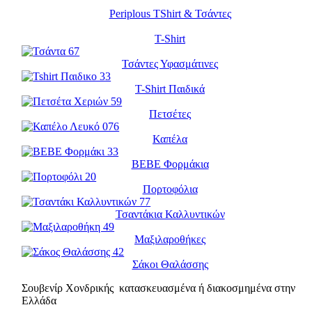
Periplous TShirt & Τσάντες
T-Shirt
Τσάντες Υφασμάτινες
T-Shirt Παιδικά
Πετσέτες
Καπέλα
BEBE Φορμάκια
Πορτοφόλια
Τσαντάκια Καλλυντικών
Μαξιλαροθήκες
Σάκοι Θαλάσσης
Σουβενίρ Χονδρικής κατασκευασμένα ή διακοσμημένα στην
Ελλάδα