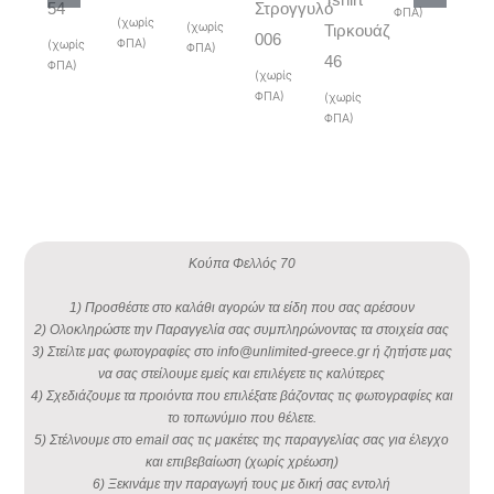
54
Στρογγυλό
ΦΠΑ)
(χωρίς
(χωρίς
(χωρ
Τιρκουάζ
006
ΦΠΑ)
(χωρίς
ΦΠΑ)
ΦΠΑ)
46
ΦΠΑ)
(χωρίς
ΦΠΑ)
(χωρίς
ΦΠΑ)
Κούπα Φελλός 70
1) Προσθέστε στο καλάθι αγορών τα είδη που σας αρέσουν
2) Ολοκληρώστε την Παραγγελία σας συμπληρώνοντας τα στοιχεία σας
3) Στείλτε μας φωτογραφίες στο info@unlimited-greece.gr ή ζητήστε μας
να σας στείλουμε εμείς και επιλέγετε τις καλύτερες
4) Σχεδιάζουμε τα προιόντα που επιλέξατε βάζοντας τις φωτογραφίες και
το τοπωνύμιο που θέλετε.
5) Στέλνουμε στο email σας τις μακέτες της παραγγελίας σας για έλεγχο
και επιβεβαίωση (χωρίς χρέωση)
6) Ξεκινάμε την παραγωγή τους με δική σας εντολή