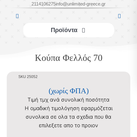
Μετάβαση
2114106275
info@unlimited-greece.gr
στο
περιεχόμενο
Προϊόντα
ΕΠΙΤΡΑΠΕΖΙΑ
Κούπα Φελλός 70
ΔΙΑΚΟΣΜΗΤΙΚΑ
SKU 25052
ΑΞΕΣΟΥΑΡ
(χωρίς ΦΠΑ)
Τιμή τμχ ανά συνολική ποσότητα
ΥΦΑΣΜΑΤΙΝΑ
Η ομαδική τιμολόγηση εφαρμόζεται
συνολικα σε ολα τα σχεδια που θα
επιλεξετε απο το προιον
ΣΑΠΟΥΝΙΑ