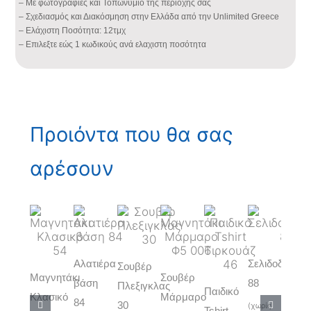
– Με φωτογραφιες και Τοπωνύμιο της περιοχής σας
– Σχεδιασμός και Διακόσμηση στην Ελλάδα από την Unlimited Greece
– Ελάχιστη Ποσότητα: 12τμχ
– Επιλεξτε εώς 1 κωδικούς ανά ελαχιστη ποσότητα
Προιόντα που θα σας
αρέσουν
Αλατιέρα
Σελιδοδείκτης
Σουβέρ
Σου
Μαγνητάκι
Σουβέρ
βάση
88
Πλεξιγκλας
Στρ
Παιδικό
Κλασικό
Μάρμαρο
84
30
62
(χωρίς
Tshirt