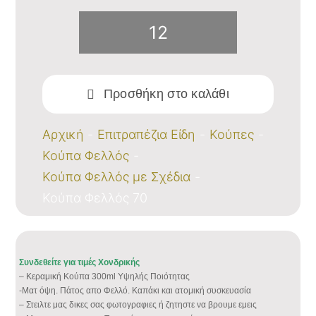
Κούπα
Φελλός
Προσθήκη στο καλάθι
70
ποσότητα
Αρχική
Επιτραπέζια Είδη
Κούπες
Κούπα Φελλός
Κούπα Φελλός με Σχέδια
Κούπα Φελλός 70
Συνδεθείτε για τιμές Χονδρικής
– Κεραμική Κούπα 300ml Υψηλής Ποιότητας
-Ματ όψη. Πάτος απο Φελλό. Καπάκι και ατομική συσκευασία
– Στειλτε μας δικες σας φωτογραφιες ή ζητηστε να βρουμε εμεις