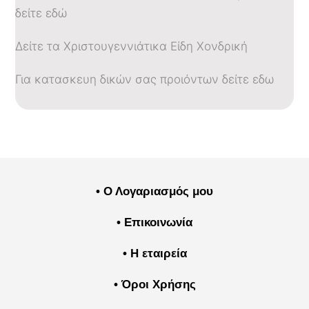
δείτε εδώ
Δείτε τα Χριστουγεννιάτικα Είδη Χονδρική
Για κατασκευη δικών σας προιόντων δείτε εδω
• Ο Λογαριασμός μου
• Επικοινωνία
• Η εταιρεία
• Όροι Χρήσης