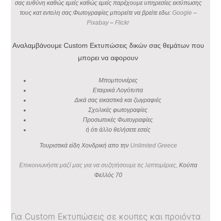
σας ευθύνη καθώς εμείς καθώς εμείς παρέχουμε υπηρεσίες εκτύπωσης
τους κατ εντολη σας.Φωτογραφίες μπορείτε να βρείτε εδω:
Google
–
Pixabay
–
Flickr
Αναλαμβάνουμε Custom Εκτυπώσεις δικών σας θεμάτων που
μπορει να αφορουν
Μπομπονιέρες
Εταιρικά Λογότυπα
Δικά σας εικαστικά και ζωγραφιές
Σχολικές φωτογραφίες
Προσωπικές Φωτογραφίες
ή ότι άλλο θελήσετε εσείς
Τουριστικά είδη Χονδρική απο την
Unlimited Greece
Επικοινωνήστε μαζί μας για να συζητήσουμε τις λεπτομέριες,
Κούπα
Φελλός 70
Για Custom Εκτυπώσεις σε κουπες και προιόντα