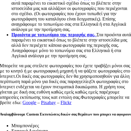
αυτά παραμένει το εικαστικό σχέδιο όπως το βλέπετε στην
ιστοσελίδα μας και αλλάζουν οι φωτογραφίες που περιέχονται
στο σχέδιο. (Οι φωτογραφίες που έχουν τυπωθεί για την
φωτογράφιση του καταλόγου είναι δειγματικές). Επίσης
αναγράφουμε το τοπωνύμιο σας στα Ελληνικά ή στα Αγγλικά
ανάλογα με την προτίμηση σας.
Προιόντα με τοπωνύμιο της περιοχής σας.
Στα προιόντα αυτ
παραμένει το εικαστικό όπως το βλέπετε στην ιστοσελίδα μας
αλλά δεν περιέχετε κάποια φωτογραφία της περιοχής σας.
Αναγράφουμε μόνο το τοπωνύμιο σας στα Ελληνικά ή στα
Αγγλικά ανάλογα με την προτίμηση σας.
Μπορείτε να μας στείλετε φωτογραφίες που έχετε τραβήξει μόνοι σας
με το κινητό ή με φωτογραφική μηχανή ή να ψάξετε φωτογραφίες στο
ίντερνετ.Οι δικές σας φωτογραφίες δεν θα χρησιμοποιηθούν για άλλη
περίπτωση παρά μόνο για δικές σας παραγγελίεςΟι φωτογραφίες στο
ίντερνετ ενδέχεται να έχουν πνευματικά δικαιώματα. Η χρήση τους
γίνεται με δική σας ευθύνη καθώς εμείς καθώς εμείς παρέχουμε
υπηρεσίες εκτύπωσης τους κατ εντολη σας.Φωτογραφίες μπορείτε να
βρείτε εδω:
Google
–
Pixabay
–
Flickr
Αναλαμβάνουμε Custom Εκτυπώσεις δικών σας θεμάτων που μπορει να αφορου
Μπομπονιέρες
Εταιρικά Λογότυπα