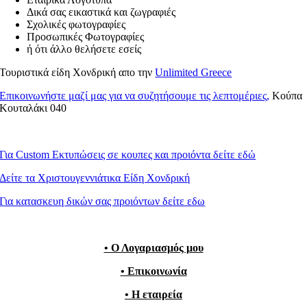
Δικά σας εικαστικά και ζωγραφιές
Σχολικές φωτογραφίες
Προσωπικές Φωτογραφίες
ή ότι άλλο θελήσετε εσείς
Τουριστικά είδη Χονδρική απο την
Unlimited Greece
Επικοινωνήστε μαζί μας για να συζητήσουμε τις λεπτομέριες,
Κούπα
Κουταλάκι 040
Για Custom Εκτυπώσεις σε κουπες και προιόντα δείτε εδώ
Δείτε τα Χριστουγεννιάτικα Είδη Χονδρική
Για κατασκευη δικών σας προιόντων δείτε εδω
• Ο Λογαριασμός μου
• Επικοινωνία
• Η εταιρεία