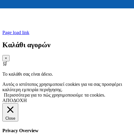
© Copyright 2015 – 2026 | All Rights Reserved | Unlimited Greece |
Powered by UGdesign
Page load link
Καλάθι αγορών
×
🛒
Το καλάθι σας είναι άδειο.
Αυτός ο ιστότοπος χρησιμοποιεί cookies για να σας προσφέρει
καλύτερη εμπειρία περιήγησης.
Περισσότερα για το πώς χρησιμοποιούμε τα cookies.
ΑΠΟΔΟΧΗ
Close
Privacy Overview