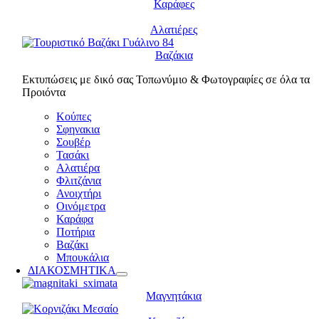
Καράφες
Αλατιέρες
Βαζάκια
Εκτυπώσεις με δικό σας Τοπωνύμιο & Φωτογραφίες σε όλα τα
Προιόντα
Κούπες
Σφηνακια
Σουβέρ
Τασάκι
Αλατιέρα
Φλιτζάνια
Ανοιχτήρι
Οινόμετρα
Καράφα
Ποτήρια
Βαζάκι
Μπουκάλια
ΔΙΑΚΟΣΜΗΤΙΚΑ
Μαγνητάκια