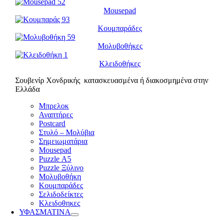
Mousepad
Κουμπαράδες
Μολυβοθήκες
Κλειδοθήκες
Σουβενίρ Χονδρικής κατασκευασμένα ή διακοσμημένα στην
Ελλάδα
Μπρελοκ
Αναπτήρες
Postcard
Στυλό – Μολύβια
Σημειωματάρια
Mousepad
Puzzle Α5
Puzzle Ξύλινο
Μολυβοθήκη
Κουμπαράδες
Σελιδοδείκτες
Κλειδοθηκες
ΥΦΑΣΜΑΤΙΝΑ