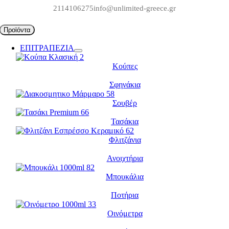
Μετάβαση
2114106275
info@unlimited-greece.gr
στο
περιεχόμενο
Προϊόντα
ΕΠΙΤΡΑΠΕΖΙΑ
Κούπες
Σφηνάκια
Σουβέρ
Τασάκια
Φλιτζάνια
Ανοιχτήρια
Μπουκάλια
Ποτήρια
Οινόμετρα