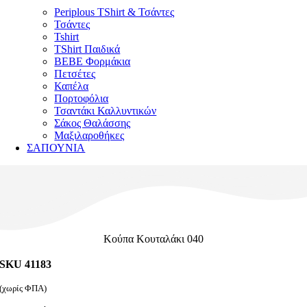
Periplous TShirt & Τσάντες
Τσάντες
Tshirt
TShirt Παιδικά
ΒΕΒΕ Φορμάκια
Πετσέτες
Καπέλα
Πορτοφόλια
Τσαντάκι Καλλυντικών
Σάκος Θαλάσσης
Μαξιλαροθήκες
ΣΑΠΟΥΝΙΑ
Κούπα Κουταλάκι 040
SKU 41183
(χωρίς ΦΠΑ)