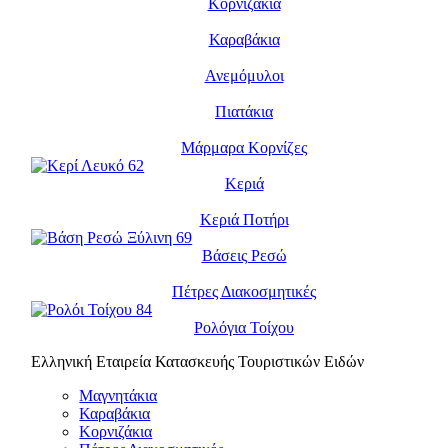
Κορνιζάκια
Καραβάκια
Ανεμόμυλοι
Πιατάκια
Μάρμαρα Κορνίζες
Κεριά
Κεριά Ποτήρι
Βάσεις Ρεσώ
Πέτρες Διακοσμητικές
Ρολόγια Τοίχου
Ελληνική Εταιρεία Κατασκευής Τουριστικών Ειδών
Μαγνητάκια
Καραβάκια
Κορνιζάκια