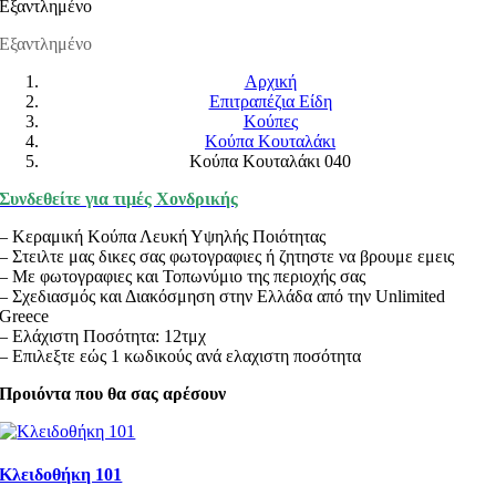
Εξαντλημένο
Εξαντλημένο
Αρχική
Επιτραπέζια Είδη
Κούπες
Κούπα Κουταλάκι
Κούπα Κουταλάκι 040
Συνδεθείτε για τιμές Χονδρικής
– Κεραμική Κούπα Λευκή Υψηλής Ποιότητας
– Στειλτε μας δικες σας φωτογραφιες ή ζητηστε να βρουμε εμεις
– Με φωτογραφιες και Τοπωνύμιο της περιοχής σας
– Σχεδιασμός και Διακόσμηση στην Ελλάδα από την Unlimited
Greece
– Ελάχιστη Ποσότητα: 12τμχ
– Επιλεξτε εώς 1 κωδικούς ανά ελαχιστη ποσότητα
Προιόντα που θα σας αρέσουν
Κλειδοθήκη 101