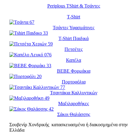
Periplous TShirt & Τσάντες
T-Shirt
Τσάντες Υφασμάτινες
T-Shirt Παιδικά
Πετσέτες
Καπέλα
BEBE Φορμάκια
Πορτοφόλια
Τσαντάκια Καλλυντικών
Μαξιλαροθήκες
Σάκοι Θαλάσσης
Σουβενίρ Χονδρικής κατασκευασμένα ή διακοσμημένα στην
Ελλάδα