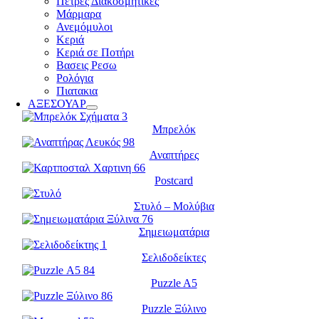
Πέτρες Διακοσμητικές
Μάρμαρα
Ανεμόμυλοι
Κεριά
Κεριά σε Ποτήρι
Βασεις Ρεσω
Ρολόγια
Πιατακια
ΑΞΕΣΟΥΑΡ
Μπρελόκ
Αναπτήρες
Postcard
Στυλό – Μολύβια
Σημειωματάρια
Σελιδοδείκτες
Puzzle A5
Puzzle Ξύλινο