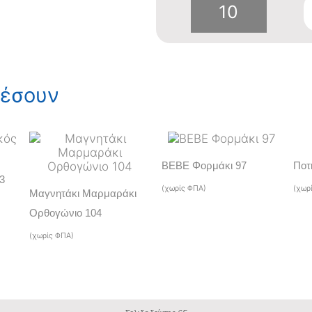
Σελιδοδεί
65
ποσότητα
ρέσουν
ΒΕΒΕ Φορμάκι 97
Ποτ
3
(χωρίς ΦΠΑ)
(χωρ
Μαγνητάκι Μαρμαράκι
Ορθογώνιο 104
(χωρίς ΦΠΑ)