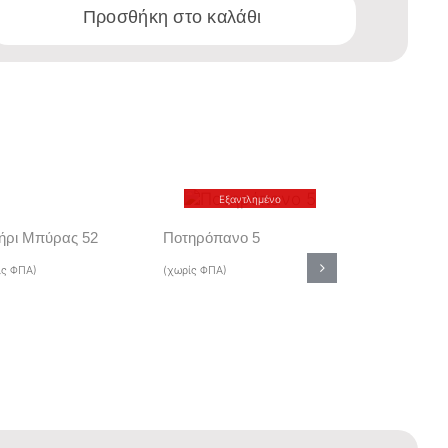
Προσθήκη στο καλάθι
κτης
Εξαντλημένο
ήρι Μπύρας 52
Ποτηρόπανο 5
Παιδικό Tshirt
ίς ΦΠΑ)
(χωρίς ΦΠΑ)
87
(χωρίς ΦΠΑ)