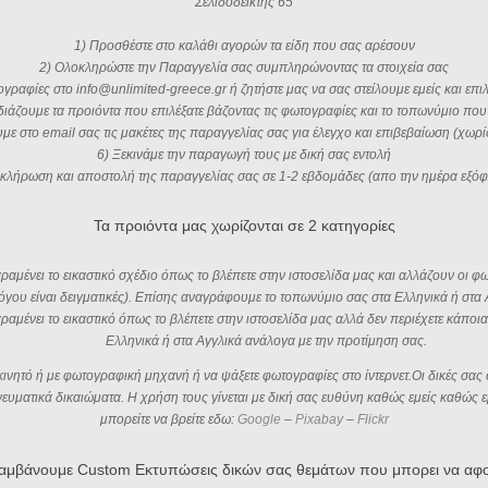
Σελιδοδείκτης 65
1) Προσθέστε στο καλάθι αγορών τα είδη που σας αρέσουν
2) Ολοκληρώστε την Παραγγελία σας συμπληρώνοντας τα στοιχεία σας
ογραφίες στο info@unlimited-greece.gr ή ζητήστε μας να σας στείλουμε εμείς και επιλ
διάζουμε τα προιόντα που επιλέξατε βάζοντας τις φωτογραφίες και το τοπωνύμιο που 
υμε στο email σας τις μακέτες της παραγγελίας σας για έλεγχο και επιβεβαίωση (χωρ
6) Ξεκινάμε την παραγωγή τους με δική σας εντολή
κλήρωση και αποστολή της παραγγελίας σας σε 1-2 εβδομάδες (απο την ημέρα εξό
Τα προιόντα μας χωρίζονται σε 2 κατηγορίες
αμένει το εικαστικό σχέδιο όπως το βλέπετε στην ιστοσελίδα μας και αλλάζουν οι 
όγου είναι δειγματικές). Επίσης αναγράφουμε το τοπωνύμιο σας στα Ελληνικά ή στα 
ραμένει το εικαστικό όπως το βλέπετε στην ιστοσελίδα μας αλλά δεν περιέχετε κάπ
Ελληνικά ή στα Αγγλικά ανάλογα με την προτίμηση σας.
ο κινητό ή με φωτογραφική μηχανή ή να ψάξετε φωτογραφίες στο ίντερνετ.Οι δικές 
πνευματικά δικαιώματα. Η χρήση τους γίνεται με δική σας ευθύνη καθώς εμείς καθώ
μπορείτε να βρείτε εδω:
Google
–
Pixabay
–
Flickr
αμβάνουμε Custom Εκτυπώσεις δικών σας θεμάτων που μπορει να αφ