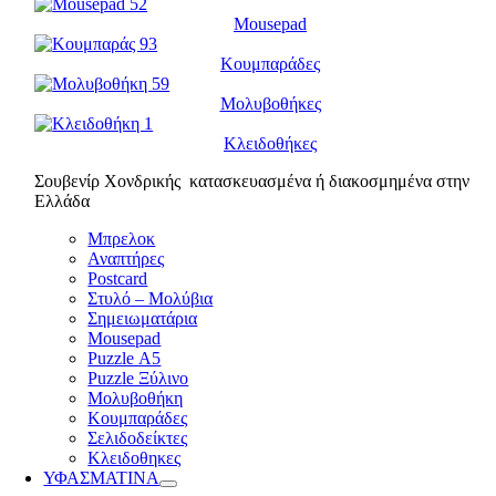
Mousepad
Κουμπαράδες
Μολυβοθήκες
Κλειδοθήκες
Σουβενίρ Χονδρικής κατασκευασμένα ή διακοσμημένα στην
Ελλάδα
Μπρελοκ
Αναπτήρες
Postcard
Στυλό – Μολύβια
Σημειωματάρια
Mousepad
Puzzle Α5
Puzzle Ξύλινο
Μολυβοθήκη
Κουμπαράδες
Σελιδοδείκτες
Κλειδοθηκες
ΥΦΑΣΜΑΤΙΝΑ