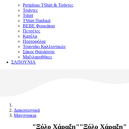
Periplous TShirt & Τσάντες
Τσάντες
Tshirt
TShirt Παιδικά
ΒΕΒΕ Φορμάκια
Πετσέτες
Καπέλα
Πορτοφόλια
Τσαντάκι Καλλυντικών
Σάκος Θαλάσσης
Μαξιλαροθήκες
ΣΑΠΟΥΝΙΑ
Διακοσμητικά
Μαγνητακια
"Ξύλο Χάραξη"
"Ξύλο Χάραξη"