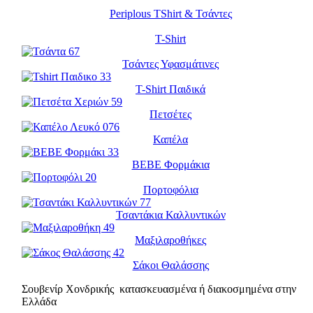
Periplous TShirt & Τσάντες
T-Shirt
Τσάντες Υφασμάτινες
T-Shirt Παιδικά
Πετσέτες
Καπέλα
BEBE Φορμάκια
Πορτοφόλια
Τσαντάκια Καλλυντικών
Μαξιλαροθήκες
Σάκοι Θαλάσσης
Σουβενίρ Χονδρικής κατασκευασμένα ή διακοσμημένα στην
Ελλάδα