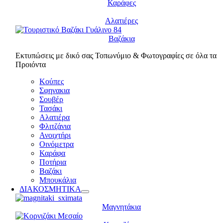
Καράφες
Αλατιέρες
Βαζάκια
Εκτυπώσεις με δικό σας Τοπωνύμιο & Φωτογραφίες σε όλα τα
Προιόντα
Κούπες
Σφηνακια
Σουβέρ
Τασάκι
Αλατιέρα
Φλιτζάνια
Ανοιχτήρι
Οινόμετρα
Καράφα
Ποτήρια
Βαζάκι
Μπουκάλια
ΔΙΑΚΟΣΜΗΤΙΚΑ
Μαγνητάκια