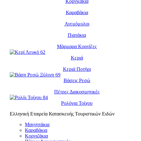
Κορνιζάκια
Καραβάκια
Ανεμόμυλοι
Πιατάκια
Μάρμαρα Κορνίζες
Κεριά
Κεριά Ποτήρι
Βάσεις Ρεσώ
Πέτρες Διακοσμητικές
Ρολόγια Τοίχου
Ελληνική Εταιρεία Κατασκευής Τουριστικών Ειδών
Μαγνητάκια
Καραβάκια
Κορνιζάκια