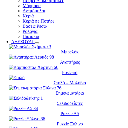
Πέτρες Διακοσμητικές
Μάρμαρα
Ανεμόμυλοι
Κεριά
Κεριά σε Ποτήρι
Βασεις Ρεσω
Ρολόγια
Πιατακια
ΑΞΕΣΟΥΑΡ
Μπρελόκ
Αναπτήρες
Postcard
Στυλό – Μολύβια
Σημειωματάρια
Σελιδοδείκτες
Puzzle A5
Puzzle Ξύλινο