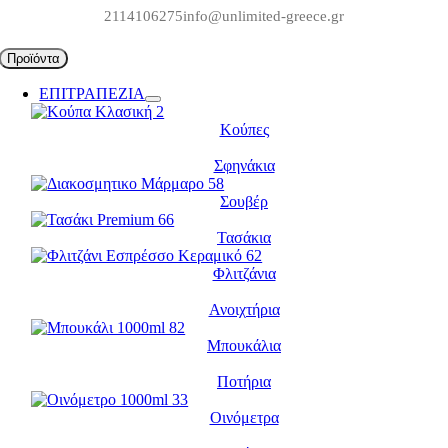
Μετάβαση
2114106275
info@unlimited-greece.gr
στο
περιεχόμενο
Προϊόντα
ΕΠΙΤΡΑΠΕΖΙΑ
Κούπες
Σφηνάκια
Σουβέρ
Τασάκια
Φλιτζάνια
Ανοιχτήρια
Μπουκάλια
Ποτήρια
Οινόμετρα