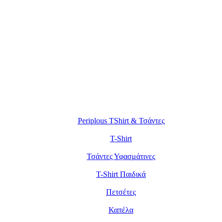
Periplous TShirt & Τσάντες
T-Shirt
Τσάντες Υφασμάτινες
T-Shirt Παιδικά
Πετσέτες
Καπέλα