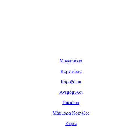
Μαγνητάκια
Κορνιζάκια
Καραβάκια
Ανεμόμυλοι
Πιατάκια
Μάρμαρα Κορνίζες
Κεριά