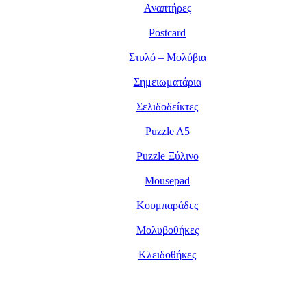
Αναπτήρες
Postcard
Στυλό – Μολύβια
Σημειωματάρια
Σελιδοδείκτες
Puzzle A5
Puzzle Ξύλινο
Mousepad
Κουμπαράδες
Μολυβοθήκες
Κλειδοθήκες