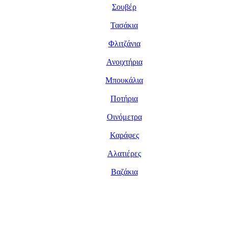
Σουβέρ
Τασάκια
Φλιτζάνια
Ανοιχτήρια
Μπουκάλια
Ποτήρια
Οινόμετρα
Καράφες
Αλατιέρες
Βαζάκια