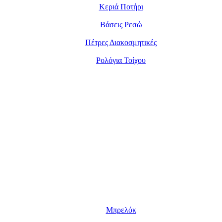
Κεριά Ποτήρι
Βάσεις Ρεσώ
Πέτρες Διακοσμητικές
Ρολόγια Τοίχου
Μπρελόκ