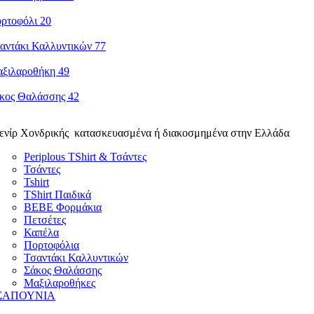
ενίρ Χονδρικής κατασκευασμένα ή διακοσμημένα στην Ελλάδα
Periplous TShirt & Τσάντες
Τσάντες
Tshirt
TShirt Παιδικά
ΒΕΒΕ Φορμάκια
Πετσέτες
Καπέλα
Πορτοφόλια
Τσαντάκι Καλλυντικών
Σάκος Θαλάσσης
Μαξιλαροθήκες
ΣΑΠΟΥΝΙΑ