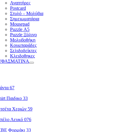
Αναπτήρες
Postcard
Στυλό – Μολύβια
Σημειωματάρια
Mousepad
Puzzle Α5
Puzzle Ξύλινο
Μολυβοθήκη
Κουμπαράδες
Σελιδοδείκτες
Κλειδοθηκες
ΥΦΑΣΜΑΤΙΝΑ